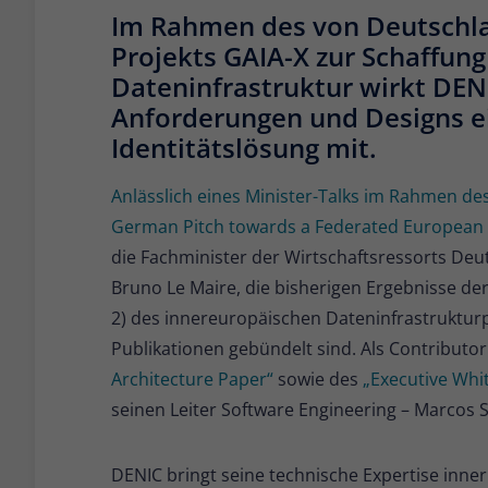
Im Rahmen des von Deutschlan
Projekts GAIA-X zur Schaffun
Dateninfrastruktur wirkt DEN
Anforderungen und Designs ei
Identitätslösung mit.
Anlässlich eines Minister-Talks im Rahmen des
German Pitch towards a Federated European D
die Fachminister der Wirtschaftsressorts Deu
Bruno Le Maire, die bisherigen Ergebnisse 
2) des innereuropäischen Dateninfrastrukturpr
Publikationen gebündelt sind. Als Contribut
Architecture Paper“
sowie des
„Executive Whi
seinen Leiter Software Engineering – Marcos S
DENIC bringt seine technische Expertise inner