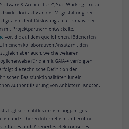
„Software & Architecture“, Sub-Working Group
Name
_pk_ses
d wirkt dort aktiv an der Mitgestaltung der
Anbieter
Matomo
digitalen Identitätslösung auf europäischer
m mit Projektpartnern entwickelte,
Laufzeit
30 Minuten
me
vor, die auf dem quelloffenen, föderierten
Kurzlebige Cookies, die zur vorübergehenden
In einem kollaborativen Ansatz mit den
Zweck
Speicherung von Daten für den Besuch
 zugleich aber auch, welche weiteren
verwendet werden.
glicherweise für die mit GAIA-X verfolgten
rfolgt die technische Definition der
Name
_pk_cvar
nischen Basisfunktionalitäten für ein
chen Authentifizierung von Anbietern, Knoten,
Anbieter
Matomo
Laufzeit
30 Minuten
Kurzlebige Cookies, die zur vorübergehenden
s fügt sich nahtlos in sein langjähriges
Zweck
Speicherung von Daten für den Besuch
eien und sicheren Internet ein und eröffnet
verwendet werden.
es, offenes und föderiertes elektronisches