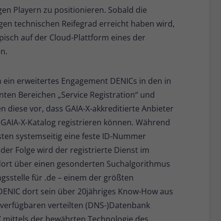
en Playern zu positionieren. Sobald die
igen technischen Reifegrad erreicht haben wird,
pisch auf der Cloud-Plattform eines der
n.
h ein erweitertes Engagement DENICs in den in
nten Bereichen „Service Registration“ und
n diese vor, dass GAIA-X-akkreditierte Anbieter
 GAIA-X-Katalog registrieren können. Während
sten systemseitig eine feste ID-Nummer
er Folge wird der registrierte Dienst im
t dort über einen gesonderten Suchalgorithmus
ngsstelle für .de – einem der größten
DENIC dort sein über 20jähriges Know-How aus
-verfügbaren verteilten (DNS-)Datenbank
 mittels der bewährten Technologie des