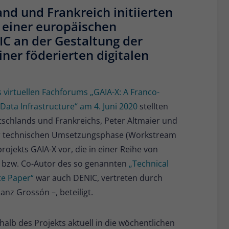
Anbieter
Matomo
d und Frankreich initiierten
g einer europäischen
Laufzeit
6 Monate
IC an der Gestaltung der
Zur Speicherung der
ner föderierten digitalen
Attributionsinformationen, des Referrers, der
Zweck
ursprünglich zum Besuch der Website
verwendet wurde
 virtuellen Fachforums „GAIA-X: A Franco-
ata Infrastructure“ am 4. Juni 2020
stellten
Name
_pk_id
tschlands und Frankreichs, Peter Altmaier und
der technischen Umsetzungsphase (Workstream
Anbieter
Matomo
ojekts GAIA-X vor, die in einer Reihe von
Laufzeit
13 Monate
or bzw. Co-Autor des so genannten
„Technical
te Paper“
war auch DENIC, vertreten durch
Wird verwendet, um einige Details über den
anz Grossón –, beteiligt.
Zweck
Benutzer zu speichern, wie z. B. die
eindeutige Besucher-ID.
halb des Projekts aktuell in die wöchentlichen