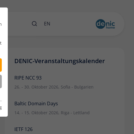
ents
EN
n
t
DENIC-Veranstaltungskalender
RIPE NCC 93
26. - 30. Oktober 2026, Sofia - Bulgarien
Baltic Domain Days
g
14. - 15. Oktober 2026, Riga - Lettland
IETF 126