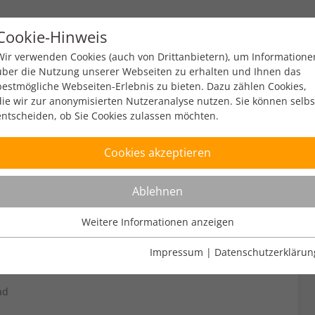
Cookie-Hinweis
y
Policy
Zahlen & Fakten
Engagement
Ev
Wir verwenden Cookies (auch von Drittanbietern), um Informatione
über die Nutzung unserer Webseiten zu erhalten und Ihnen das
bestmögliche Webseiten-Erlebnis zu bieten. Dazu zählen Cookies,
die wir zur anonymisierten Nutzeranalyse nutzen. Sie können selbs
entscheiden, ob Sie Cookies zulassen möchten.
Cookies akzeptieren
Mitgestalter der
Ablehnen
eninfrastruktur
Weitere Informationen anzeigen
Nutzungsanalyse
Cookies zur Nutzungsanalyse ermöglichen es uns zu analysieren,
Impressum
|
Datenschutzerklärun
wie unsere Webseiten genutzt werden.
ad
Name
Weitere Informationen anzeigen
_pk_ref