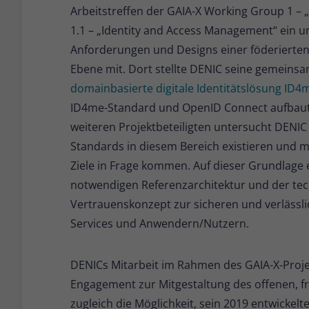
Arbeitstreffen der GAIA-X Working Group 1 – 
1.1 – „Identity and Access Management“ ein un
Anforderungen und Designs einer föderierten 
Ebene mit. Dort stellte DENIC seine gemeinsa
domainbasierte digitale Identitätslösung ID4
ID4me-Standard und OpenID Connect aufbaut. 
weiteren Projektbeteiligten untersucht DENIC
Standards in diesem Bereich existieren und mö
Ziele in Frage kommen. Auf dieser Grundlage e
notwendigen Referenzarchitektur und der tech
Vertrauenskonzept zur sicheren und verlässli
Services und Anwendern/Nutzern.
DENICs Mitarbeit im Rahmen des GAIA-X-Projekt
Engagement zur Mitgestaltung des offenen, fr
zugleich die Möglichkeit, sein 2019 entwickelt