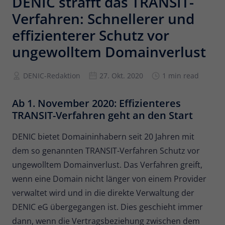
DENIC strafft das TRANSIT-
Verfahren: Schnellerer und
Anbieter
Matomo
effizienterer Schutz vor
Laufzeit
6 Monate
ungewolltem Domainverlust
Zur Speicherung der
Attributionsinformationen, des
DENIC-Redaktion
27. Okt. 2020
1 min read
Zweck
Referrers, der ursprünglich zum
Besuch der Website verwendet wurde
Ab 1. November 2020: Effizienteres
TRANSIT-Verfahren geht an den Start
Name
_pk_id
DENIC bietet Domaininhabern seit 20 Jahren mit
Anbieter
Matomo
dem so genannten TRANSIT-Verfahren Schutz vor
ungewolltem Domainverlust. Das Verfahren greift,
Laufzeit
13 Monate
wenn eine Domain nicht länger von einem Provider
Wird verwendet, um einige Details über
verwaltet wird und in die direkte Verwaltung der
Zweck
den Benutzer zu speichern, wie z. B. die
DENIC eG übergegangen ist. Dies geschieht immer
eindeutige Besucher-ID.
dann, wenn die Vertragsbeziehung zwischen dem