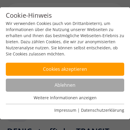
Cookie-Hinweis
Menu toggl
Wir verwenden Cookies (auch von Drittanbietern), um
Informationen über die Nutzung unserer Webseiten zu
erhalten und Ihnen das bestmögliche Webseiten-Erlebnis zu
bieten. Dazu zählen Cookies, die wir zur anonymisierten
Nutzeranalyse nutzen. Sie können selbst entscheiden, ob
Sie Cookies zulassen möchten.
Cookies akzeptieren
Ablehnen
Weitere Informationen anzeigen
Nutzungsanalyse
Cookies zur Nutzungsanalyse ermöglichen es uns zu
Impressum
|
Datenschutzerklärung
analysieren, wie unsere Webseiten genutzt werden.
Tech
Name
Weitere Informationen anzeigen
_pk_ref