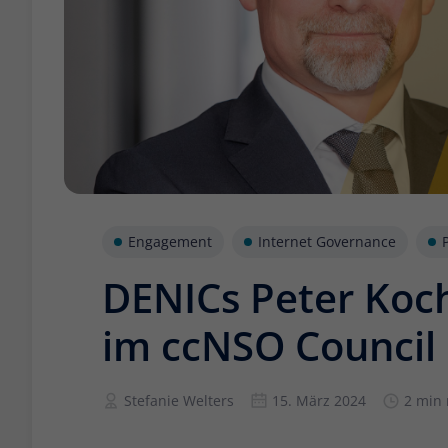
Engagement
Internet Governance
DENICs Peter Koch
im ccNSO Council
Stefanie Welters
15. März 2024
2 min 