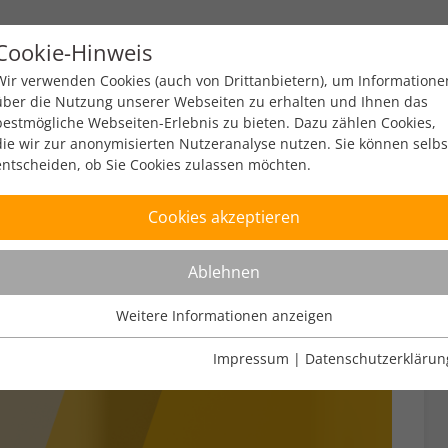
Cookie-Hinweis
y
Policy
Zahlen & Fakten
Engagement
Ev
Wir verwenden Cookies (auch von Drittanbietern), um Informatione
über die Nutzung unserer Webseiten zu erhalten und Ihnen das
bestmögliche Webseiten-Erlebnis zu bieten. Dazu zählen Cookies,
die wir zur anonymisierten Nutzeranalyse nutzen. Sie können selbs
entscheiden, ob Sie Cookies zulassen möchten.
Cookies akzeptieren
Ablehnen
Weitere Informationen anzeigen
Nutzungsanalyse
Cookies zur Nutzungsanalyse ermöglichen es uns zu analysieren,
Impressum
|
Datenschutzerklärun
wie unsere Webseiten genutzt werden.
Name
Weitere Informationen anzeigen
_pk_ref