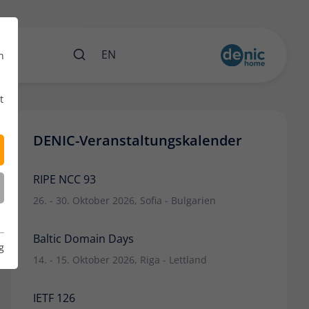
ents
EN
n
t
DENIC-Veranstaltungskalender
RIPE NCC 93
26. - 30. Oktober 2026, Sofia - Bulgarien
Baltic Domain Days
g
14. - 15. Oktober 2026, Riga - Lettland
IETF 126