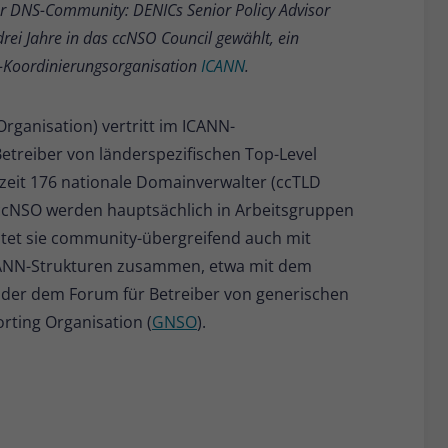
 DNS-Community: DENICs Senior Policy Advisor
Name
_pk_ses
rei Jahre in das ccNSO Council gewählt, ein
Anbieter
Matomo
t-Koordinierungsorganisation
ICANN
.
Laufzeit
30 Minuten
ganisation) vertritt im ICANN-
Kurzlebige Cookies, die zur vorübergehenden
Betreiber von länderspezifischen Top-Level
Zweck
Speicherung von Daten für den Besuch
zeit 176 nationale Domainverwalter (ccTLD
verwendet werden.
 ccNSO werden hauptsächlich in Arbeitsgruppen
itet sie community-übergreifend auch mit
Name
_pk_cvar
CANN-Strukturen zusammen, etwa mit dem
oder dem Forum für Betreiber von generischen
Anbieter
Matomo
ting Organisation (
GNSO
).
Laufzeit
30 Minuten
Kurzlebige Cookies, die zur vorübergehenden
Zweck
Speicherung von Daten für den Besuch
verwendet werden.