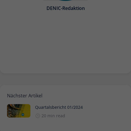
DENIC-Redaktion
Name
_pk_ses
Anbieter
Matomo
Laufzeit
30 Minuten
Kurzlebige Cookies, die zur
vorübergehenden Speicherung von
Zweck
Daten für den Besuch verwendet
werden.
Name
_pk_cvar
Nächster Artikel
Anbieter
Matomo
Quartalsbericht 01/2024
Laufzeit
30 Minuten
20 min read
Kurzlebige Cookies, die zur
vorübergehenden Speicherung von