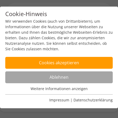
Cookie-Hinweis
Menu toggl
Wir verwenden Cookies (auch von Drittanbietern), um
Informationen über die Nutzung unserer Webseiten zu
erhalten und Ihnen das bestmögliche Webseiten-Erlebnis zu
Branchen-News
Policy
bieten. Dazu zählen Cookies, die wir zur anonymisierten
Nutzeranalyse nutzen. Sie können selbst entscheiden, ob
Die Digitalstrategie der EU -
Sie Cookies zulassen möchten.
Gesamtschau
Cookies akzeptieren
DENIC-Redaktion
29. Apr. 2024
1 min read
Ablehnen
https://itwelt.at/news/die-digitalstrategie-der-eu-
Weitere Informationen anzeigen
Nutzungsanalyse
gesamtschau/
Cookies zur Nutzungsanalyse ermöglichen es uns zu
Impressum
|
Datenschutzerklärung
analysieren, wie unsere Webseiten genutzt werden.
Name
Weitere Informationen anzeigen
_pk_ref