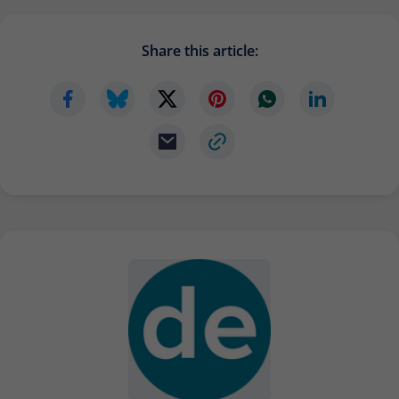
Anbieter
Matomo
Share this article:
Laufzeit
6 Monate
Zur Speicherung der
Attributionsinformationen, des
Zweck
Referrers, der ursprünglich zum
Besuch der Website verwendet wurde
Name
_pk_id
Anbieter
Matomo
Laufzeit
13 Monate
Wird verwendet, um einige Details über
Zweck
den Benutzer zu speichern, wie z. B. die
eindeutige Besucher-ID.