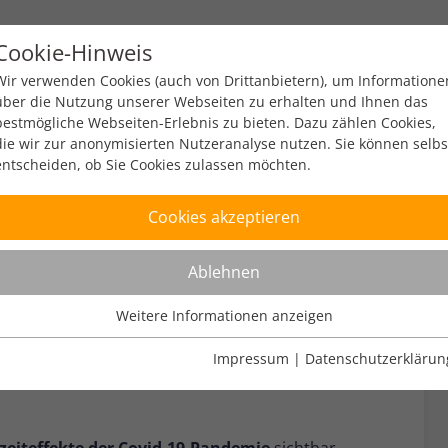
Cookie-Hinweis
y
Policy
Zahlen & Fakten
Engagement
Ev
Wir verwenden Cookies (auch von Drittanbietern), um Informatione
über die Nutzung unserer Webseiten zu erhalten und Ihnen das
bestmögliche Webseiten-Erlebnis zu bieten. Dazu zählen Cookies,
die wir zur anonymisierten Nutzeranalyse nutzen. Sie können selbs
entscheiden, ob Sie Cookies zulassen möchten.
Cookies akzeptieren
Q1/2021
Ablehnen
Weitere Informationen anzeigen
2 min read
Nutzungsanalyse
Cookies zur Nutzungsanalyse ermöglichen es uns zu analysieren,
Impressum
|
Datenschutzerklärun
vernance Umfeld Januar bis
wie unsere Webseiten genutzt werden.
Name
Weitere Informationen anzeigen
_pk_ref
zeiteffekte der Covid-19-Pandemie
sichtbar.