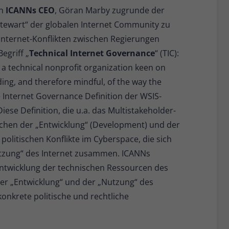
on
ICANNs CEO
, Göran Marby zugrunde der
 Stewart“ der globalen Internet Community zu
Internet-Konflikten zwischen Regierungen
egriff „
Technical Internet Governance
“ (TIC):
as a technical nonprofit organization keen on
ing, and therefore mindful, of the way the
e Internet Governance Definition der WSIS-
ese Definition, die u.a. das Multistakeholder-
schen der „Entwicklung“ (Development) und der
politischen Konflikte im Cyberspace, die sich
utzung“ des Internet zusammen. ICANNs
ntwicklung der technischen Ressourcen des
der „Entwicklung“ und der „Nutzung“ des
onkrete politische und rechtliche