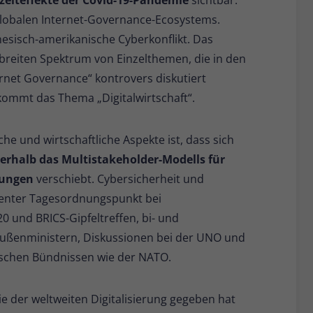
Anbieter
Matomo
 globalen Internet-Governance-Ecosystems.
Laufzeit
6 Monate
inesisch-amerikanische Cyberkonflikt. Das
breiten Spektrum von Einzelthemen, die in den
Zur Speicherung der
rnet Governance“ kontrovers diskutiert
Attributionsinformationen, des Referrers, der
Zweck
kommt das Thema „Digitalwirtschaft“.
ursprünglich zum Besuch der Website
verwendet wurde
che und wirtschaftliche Aspekte ist, dass sich
erhalb das Multistakeholder-Modells für
Name
_pk_id
rungen
verschiebt. Cybersicherheit und
Anbieter
Matomo
anenter Tagesordnungspunkt bei
0 und BRICS-Gipfeltreffen, bi- und
Laufzeit
13 Monate
Außenministern, Diskussionen bei der UNO und
Wird verwendet, um einige Details über den
rischen Bündnissen wie der NATO.
Zweck
Benutzer zu speichern, wie z. B. die
eindeutige Besucher-ID.
 der weltweiten Digitalisierung gegeben hat