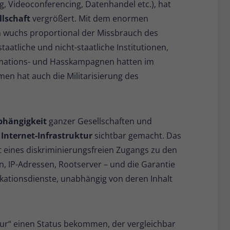
, Videoconferencing, Datenhandel etc.), hat
Name
_pk_ses
llschaft
vergrößert. Mit dem enormen
Anbieter
Matomo
 wuchs proportional der Missbrauch des
staatliche und nicht-staatliche Institutionen,
Laufzeit
30 Minuten
mations- und Hasskampagnen hatten im
Kurzlebige Cookies, die zur vorübergehenden
n hat auch die Militarisierung des
Zweck
Speicherung von Daten für den Besuch
verwendet werden.
bhängigkeit
ganzer Gesellschaften und
Name
_pk_cvar
n
Internet-Infrastruktur
sichtbar gemacht. Das
it eines diskriminierungsfreien Zugangs zu den
Anbieter
Matomo
, IP-Adressen, Rootserver – und die Garantie
Laufzeit
30 Minuten
kationsdienste, unabhängig von deren Inhalt
Kurzlebige Cookies, die zur vorübergehenden
Zweck
Speicherung von Daten für den Besuch
verwendet werden.
ktur“ einen Status bekommen, der vergleichbar