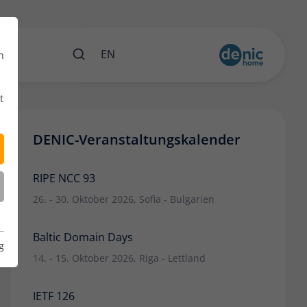
ents
EN
n
t
DENIC-Veranstaltungskalender
RIPE NCC 93
26. - 30. Oktober 2026, Sofia - Bulgarien
Baltic Domain Days
g
14. - 15. Oktober 2026, Riga - Lettland
IETF 126