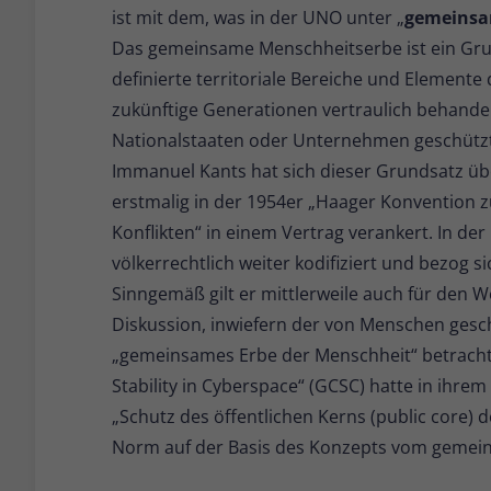
ist mit dem, was in der UNO unter „
gemeinsa
Das gemeinsame Menschheitserbe ist ein Grun
definierte territoriale Bereiche und Element
zukünftige Generationen vertraulich behande
Nationalstaaten oder Unternehmen geschützt w
Immanuel Kants hat sich dieser Grundsatz ü
erstmalig in der 1954er „Haager Konvention 
Konflikten“ in einem Vertrag verankert. In d
völkerrechtlich weiter kodifiziert und bezog s
Sinngemäß gilt er mittlerweile auch für den W
Diskussion, inwiefern der von Menschen gescha
„gemeinsames Erbe der Menschheit“ betracht
Stability in Cyberspace“ (GCSC) hatte in ihre
„Schutz des öffentlichen Kerns (public core) d
Norm auf der Basis des Konzepts vom gemei