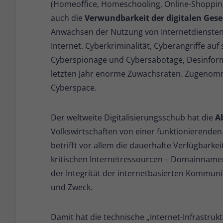
(Homeoffice, Homeschooling, Online-Shopping
auch die
Verwundbarkeit der digitalen Gese
Anwachsen der Nutzung von Internetdiensten
Internet. Cyberkriminalität, Cyberangriffe auf 
Cyberspionage und Cybersabotage, Desinfor
letzten Jahr enorme Zuwachsraten. Zugenomme
Cyberspace.
Der weltweite Digitalisierungsschub hat die
A
Volkswirtschaften von einer funktionierende
betrifft vor allem die dauerhafte Verfügbarke
kritischen Internetressourcen – Domainnamen
der Integrität der internetbasierten Kommuni
und Zweck.
Damit hat die technische „Internet-Infrastru