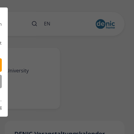
ents
EN
n
t
us University
g
DENIC-Veranstaltungskalender