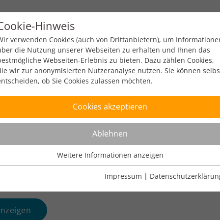
Cookie-Hinweis
y
Policy
Zahlen & Fakten
Engagement
Ev
Wir verwenden Cookies (auch von Drittanbietern), um Informatione
über die Nutzung unserer Webseiten zu erhalten und Ihnen das
bestmögliche Webseiten-Erlebnis zu bieten. Dazu zählen Cookies,
die wir zur anonymisierten Nutzeranalyse nutzen. Sie können selbs
entscheiden, ob Sie Cookies zulassen möchten.
Wolfgang Kleinwächter
Cookies akzeptieren
Professor Emeritus of Internet Policy & Regulation at Aarh
Ablehnen
Weitere Informationen anzeigen
Nutzungsanalyse
Cookies zur Nutzungsanalyse ermöglichen es uns zu analysieren,
Impressum
|
Datenschutzerklärun
wie unsere Webseiten genutzt werden.
Name
Weitere Informationen anzeigen
_pk_ref
nzeigen