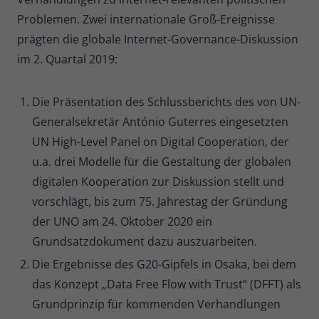
Problemen. Zwei internationale Groß-Ereignisse
Name
_pk_ses
prägten die globale Internet-Governance-Diskussion
Anbieter
Matomo
im 2. Quartal 2019:
Laufzeit
30 Minuten
Die Präsentation des Schlussberichts des von UN-
Kurzlebige Cookies, die zur
Generalsekretär António Guterres eingesetzten
vorübergehenden Speicherung von
UN High-Level Panel on Digital Cooperation, der
Zweck
Daten für den Besuch verwendet
u.a. drei Modelle für die Gestaltung der globalen
werden.
digitalen Kooperation zur Diskussion stellt und
vorschlägt, bis zum 75. Jahrestag der Gründung
Name
_pk_cvar
der UNO am 24. Oktober 2020 ein
Grundsatzdokument dazu auszuarbeiten.
Anbieter
Matomo
Die Ergebnisse des G20-Gipfels in Osaka, bei dem
Laufzeit
30 Minuten
das Konzept „Data Free Flow with Trust“ (DFFT) als
Kurzlebige Cookies, die zur
Grundprinzip für kommenden Verhandlungen
vorübergehenden Speicherung von