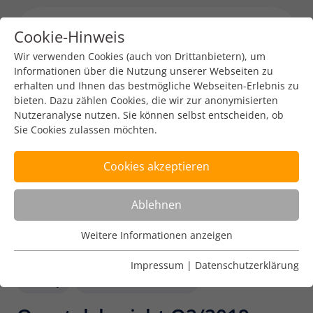
Cookie-Hinweis
Menu toggl
Wir verwenden Cookies (auch von Drittanbietern), um
Informationen über die Nutzung unserer Webseiten zu
erhalten und Ihnen das bestmögliche Webseiten-Erlebnis zu
bieten. Dazu zählen Cookies, die wir zur anonymisierten
Nutzeranalyse nutzen. Sie können selbst entscheiden, ob
Sie Cookies zulassen möchten.
Cookies akzeptieren
Ablehnen
Weitere Informationen anzeigen
Nutzungsanalyse
Cookies zur Nutzungsanalyse ermöglichen es uns zu
Impressum
|
Datenschutzerklärung
analysieren, wie unsere Webseiten genutzt werden.
Policy
Internet Governance
Name
Weitere Informationen anzeigen
_pk_ref