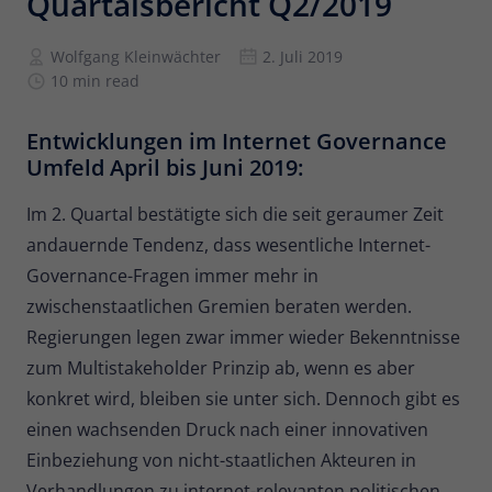
Quartalsbericht Q2/2019
Anbieter
Matomo
Wolfgang Kleinwächter
2. Juli 2019
10 min read
Laufzeit
6 Monate
Zur Speicherung der
Entwicklungen im Internet Governance
Attributionsinformationen, des
Umfeld April bis Juni 2019:
Zweck
Referrers, der ursprünglich zum
Besuch der Website verwendet wurde
Im 2. Quartal bestätigte sich die seit geraumer Zeit
andauernde Tendenz, dass wesentliche Internet-
Name
_pk_id
Governance-Fragen immer mehr in
zwischenstaatlichen Gremien beraten werden.
Anbieter
Matomo
Regierungen legen zwar immer wieder Bekenntnisse
zum Multistakeholder Prinzip ab, wenn es aber
Laufzeit
13 Monate
konkret wird, bleiben sie unter sich. Dennoch gibt es
Wird verwendet, um einige Details über
einen wachsenden Druck nach einer innovativen
Zweck
den Benutzer zu speichern, wie z. B. die
Einbeziehung von nicht-staatlichen Akteuren in
eindeutige Besucher-ID.
Verhandlungen zu internet-relevanten politischen