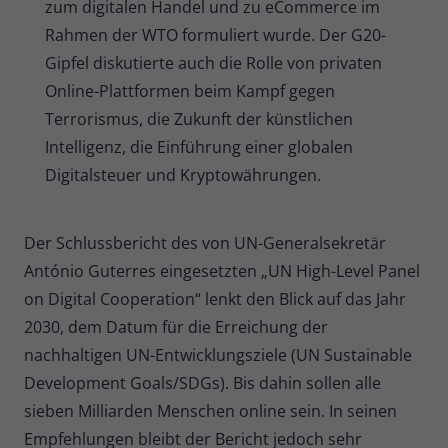
zum digitalen Handel und zu eCommerce im
Zweck
Daten für den Besuch verwendet
Rahmen der WTO formuliert wurde. Der G20-
werden.
Gipfel diskutierte auch die Rolle von privaten
Online-Plattformen beim Kampf gegen
Terrorismus, die Zukunft der künstlichen
Intelligenz, die Einführung einer globalen
Digitalsteuer und Kryptowährungen.
Der Schlussbericht des von UN-Generalsekretär
António Guterres eingesetzten „UN High-Level Panel
on Digital Cooperation“ lenkt den Blick auf das Jahr
2030, dem Datum für die Erreichung der
nachhaltigen UN-Entwicklungsziele (UN Sustainable
Development Goals/SDGs). Bis dahin sollen alle
sieben Milliarden Menschen online sein. In seinen
Empfehlungen bleibt der Bericht jedoch sehr