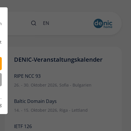
ents
EN
n
t
DENIC-Veranstaltungskalender
RIPE NCC 93
26. - 30. Oktober 2026, Sofia - Bulgarien
Baltic Domain Days
g
14. - 15. Oktober 2026, Riga - Lettland
IETF 126