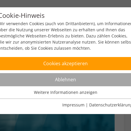
Cookie-Hinweis
y
Policy
Zahlen & Fakten
Engagement
Ev
Wir verwenden Cookies (auch von Drittanbietern), um Informatione
über die Nutzung unserer Webseiten zu erhalten und Ihnen das
bestmögliche Webseiten-Erlebnis zu bieten. Dazu zählen Cookies,
die wir zur anonymisierten Nutzeranalyse nutzen. Sie können selbs
entscheiden, ob Sie Cookies zulassen möchten.
Cookies akzeptieren
Ablehnen
Weitere Informationen anzeigen
Nutzungsanalyse
Cookies zur Nutzungsanalyse ermöglichen es uns zu analysieren,
Impressum
|
Datenschutzerklärun
wie unsere Webseiten genutzt werden.
Name
Weitere Informationen anzeigen
_pk_ref