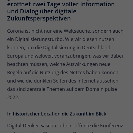
eröffnet zwei Tage voller Information
Anbieter
Matomo
und Dialog über digitale
Zukunftsperspektiven
Laufzeit
6 Monate
Corona ist nicht nur eine Weltseuche, sondern auch
Zur Speicherung der
ein Digitalisierungsturbo. Wie wir diesen nutzen
Attributionsinformationen, des
Zweck
können, um die Digitalisierung in Deutschland,
Referrers, der ursprünglich zum
Besuch der Website verwendet wurde
Europa und weltweit voranzubringen, was wir dabei
beachten müssen, welche Auswirkungen neue
Regeln auf die Nutzung des Netzes haben können
Name
_pk_id
und wie die dunklen Seiten des Internet aussehen –
Anbieter
Matomo
das sind zentrale Themen auf dem Domain pulse
2022.
Laufzeit
13 Monate
Wird verwendet, um einige Details über
In historischer Location die Zukunft im Blick
Zweck
den Benutzer zu speichern, wie z. B. die
eindeutige Besucher-ID.
Digital-Denker Sascha Lobo eröffnete die Konferenz