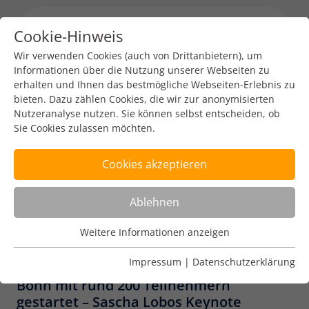
Cookie-Hinweis
Menu toggl
Wir verwenden Cookies (auch von Drittanbietern), um
Informationen über die Nutzung unserer Webseiten zu
erhalten und Ihnen das bestmögliche Webseiten-Erlebnis zu
Pressemitteilung
Events
bieten. Dazu zählen Cookies, die wir zur anonymisierten
Nutzeranalyse nutzen. Sie können selbst entscheiden, ob
DENIC-Internetkonferenz
Sie Cookies zulassen möchten.
beleuchtet Digitalisierung
Cookies akzeptieren
aus verschiedensten
Blickwinkeln
Ablehnen
DENIC-Redaktion
17. Mai 2022
2 min read
Weitere Informationen anzeigen
Nutzungsanalyse
Cookies zur Nutzungsanalyse ermöglichen es uns zu
Impressum
|
Datenschutzerklärung
18. Auflage des Domain pulse heute in
analysieren, wie unsere Webseiten genutzt werden.
Bonn mit rund 200 Teilnehmern
gestartet – Sascha Lobos Keynote
Name
Weitere Informationen anzeigen
_pk_ref