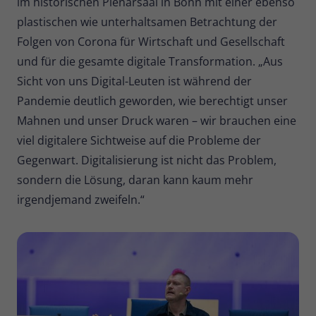
im historischen Plenarsaal in Bonn mit einer ebenso
plastischen wie unterhaltsamen Betrachtung der
Name
_pk_ses
Folgen von Corona für Wirtschaft und Gesellschaft
Anbieter
Matomo
und für die gesamte digitale Transformation. „Aus
Sicht von uns Digital-Leuten ist während der
Laufzeit
30 Minuten
Pandemie deutlich geworden, wie berechtigt unser
Kurzlebige Cookies, die zur
Mahnen und unser Druck waren – wir brauchen eine
vorübergehenden Speicherung von
viel digitalere Sichtweise auf die Probleme der
Zweck
Daten für den Besuch verwendet
Gegenwart. Digitalisierung ist nicht das Problem,
werden.
sondern die Lösung, daran kann kaum mehr
irgendjemand zweifeln.“
Name
_pk_cvar
Anbieter
Matomo
Laufzeit
30 Minuten
Kurzlebige Cookies, die zur
vorübergehenden Speicherung von