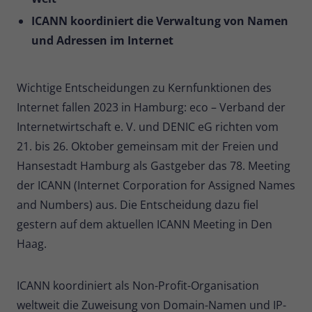
ICANN koordiniert die Verwaltung von Namen
Name
_pk_ses
und Adressen im Internet
Anbieter
Matomo
Laufzeit
30 Minuten
Wichtige Entscheidungen zu Kernfunktionen des
Internet fallen 2023 in Hamburg: eco – Verband der
Kurzlebige Cookies, die zur
Internetwirtschaft e. V. und DENIC eG richten vom
vorübergehenden Speicherung von
Zweck
21. bis 26. Oktober gemeinsam mit der Freien und
Daten für den Besuch verwendet
werden.
Hansestadt Hamburg als Gastgeber das 78. Meeting
der ICANN (Internet Corporation for Assigned Names
and Numbers) aus. Die Entscheidung dazu fiel
Name
_pk_cvar
gestern auf dem aktuellen ICANN Meeting in Den
Anbieter
Matomo
Haag.
Laufzeit
30 Minuten
ICANN koordiniert als Non-Profit-Organisation
Kurzlebige Cookies, die zur
weltweit die Zuweisung von Domain-Namen und IP-
vorübergehenden Speicherung von