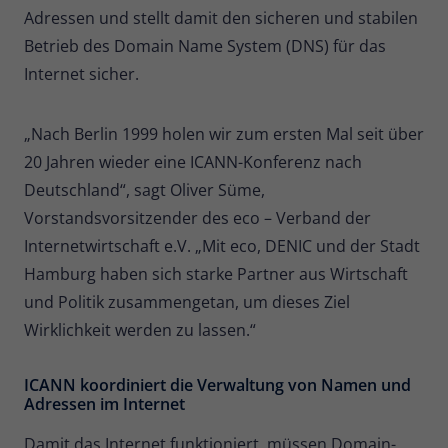
Zweck
Adressen und stellt damit den sicheren und stabilen
Daten für den Besuch verwendet
werden.
Betrieb des Domain Name System (DNS) für das
Internet sicher.
„Nach Berlin 1999 holen wir zum ersten Mal seit über
20 Jahren wieder eine ICANN-Konferenz nach
Deutschland“, sagt Oliver Süme,
Vorstandsvorsitzender des eco – Verband der
Internetwirtschaft e.V. „Mit eco, DENIC und der Stadt
Hamburg haben sich starke Partner aus Wirtschaft
und Politik zusammengetan, um dieses Ziel
Wirklichkeit werden zu lassen.“
ICANN koordiniert die Verwaltung von Namen und
Adressen im Internet
Damit das Internet funktioniert, müssen Domain-