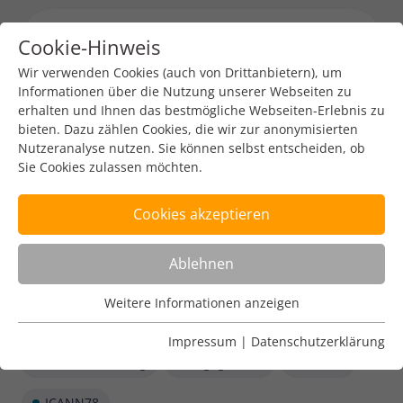
Cookie-Hinweis
Menu toggl
Wir verwenden Cookies (auch von Drittanbietern), um
Informationen über die Nutzung unserer Webseiten zu
erhalten und Ihnen das bestmögliche Webseiten-Erlebnis zu
bieten. Dazu zählen Cookies, die wir zur anonymisierten
Nutzeranalyse nutzen. Sie können selbst entscheiden, ob
Sie Cookies zulassen möchten.
Cookies akzeptieren
Ablehnen
Weitere Informationen anzeigen
Nutzungsanalyse
Cookies zur Nutzungsanalyse ermöglichen es uns zu
Impressum
|
Datenschutzerklärung
analysieren, wie unsere Webseiten genutzt werden.
Pressemitteilung
Engagement
Events
Name
Weitere Informationen anzeigen
_pk_ref
ICANN78