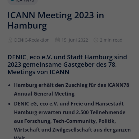
Anbieter
Matomo
ICANN Meeting 2023 in
Hamburg
Laufzeit
6 Monate
Zur Speicherung der
DENIC-Redaktion
15. Juni 2022
2 min read
Attributionsinformationen, des
Zweck
Referrers, der ursprünglich zum
DENIC, eco e.V. und Stadt Hamburg sind
Besuch der Website verwendet wurde
2023 gemeinsame Gastgeber des 78.
Meetings von ICANN
Name
_pk_id
Hamburg erhält den Zuschlag für das ICANN78
Anbieter
Matomo
Annual General Meeting
DENIC eG, eco e.V. und Freie und Hansestadt
Laufzeit
13 Monate
Hamburg erwarten rund 2.500 Teilnehmende
Wird verwendet, um einige Details über
aus Forschung, Tech-Community, Politik,
Zweck
den Benutzer zu speichern, wie z. B. die
Wirtschaft und Zivilgesellschaft aus der ganzen
eindeutige Besucher-ID.
Welt