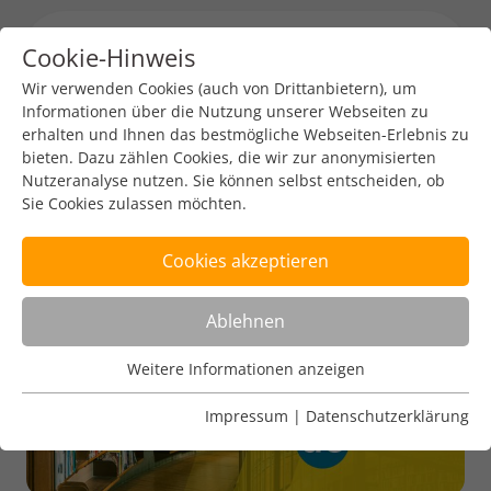
Cookie-Hinweis
Menu toggl
Wir verwenden Cookies (auch von Drittanbietern), um
Informationen über die Nutzung unserer Webseiten zu
erhalten und Ihnen das bestmögliche Webseiten-Erlebnis zu
ICANN78
bieten. Dazu zählen Cookies, die wir zur anonymisierten
Nutzeranalyse nutzen. Sie können selbst entscheiden, ob
Sie Cookies zulassen möchten.
Cookies akzeptieren
Ablehnen
Weitere Informationen anzeigen
Nutzungsanalyse
Cookies zur Nutzungsanalyse ermöglichen es uns zu
Impressum
|
Datenschutzerklärung
analysieren, wie unsere Webseiten genutzt werden.
Name
Weitere Informationen anzeigen
_pk_ref