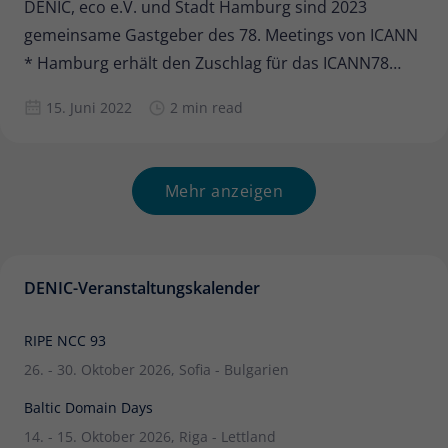
DENIC, eco e.V. und Stadt Hamburg sind 2023
gemeinsame Gastgeber des 78. Meetings von ICANN
* Hamburg erhält den Zuschlag für das ICANN78
Annual General Meeting * DENIC eG, eco e.V. und
15. Juni 2022
2 min read
Freie und Hansestadt Hamburg erwarten rund 2.500
Teilnehmende aus Forschung, Tech-Community,
Politik, Wirtschaft und Zivilgesellschaft aus der
Mehr anzeigen
DENIC-Veranstaltungskalender
RIPE NCC 93
26. - 30. Oktober 2026, Sofia - Bulgarien
Baltic Domain Days
14. - 15. Oktober 2026, Riga - Lettland