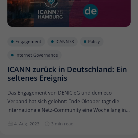
Engagement
ICANN78
Policy
Internet Governance
ICANN zurück in Deutschland: Ein
seltenes Ereignis
Das Engagement von DENIC eG und dem eco-
Verband hat sich gelohnt: Ende Oktober tagt die
internationale Netz-Community eine Woche lang in
Deutschland. Auf der Agenda: die Weiterentwicklung
4. Aug. 2023
3 min read
des offenen, freien und sicheren Internet. Schon
gewusst? Jede der derzeit mehr als 354 Millionen