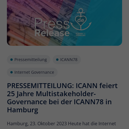
Name
_pk_ses
Anbieter
Matomo
Laufzeit
30 Minuten
Kurzlebige Cookies, die zur
vorübergehenden Speicherung von
Zweck
Pressemitteilung
ICANN78
Daten für den Besuch verwendet
werden.
Internet Governance
PRESSEMITTEILUNG: ICANN feiert
Name
_pk_cvar
25 Jahre Multistakeholder-
Anbieter
Matomo
Governance bei der ICANN78 in
Hamburg
Laufzeit
30 Minuten
Kurzlebige Cookies, die zur
Hamburg, 23. Oktober 2023 Heute hat die Internet
vorübergehenden Speicherung von