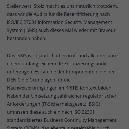
Stellenwert. Stolz macht es uns natürlich trotzdem,
Name
_pk_ses
dass wir die Audits für die Rezertifizierung nach
ISO/IEC 27001 Information Security Management
Anbieter
Matomo
System (ISMS) auch dieses Mal wieder mit Bravour
Laufzeit
30 Minuten
bestanden haben.
Kurzlebige Cookies, die zur
vorübergehenden Speicherung von
Das ISMS wird jährlich überprüft und alle drei Jahre
Zweck
Daten für den Besuch verwendet
einem umfangreichem Re-Zertifizierungsaudit
werden.
unterzogen. Es ist eine der Komponenten, die bei
DENIC die Grundlagen für die
Name
_pk_cvar
Nachweiserbringungen im KRITIS Kontext bilden.
Neben der Umsetzung zahlreicher regulatorischer
Anbieter
Matomo
Anforderungen (IT-Sicherheitsgesetz, BSIG)
Laufzeit
30 Minuten
umfassen diese auch ein nach ISO 22301
standardisiertes Business Continuity Management
Kurzlebige Cookies, die zur
System (BCMS), das ebenfalls regelmäßig durch
vorübergehenden Speicherung von