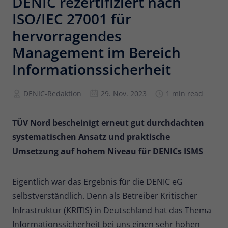
DENIC rezertifiziert nach
ISO/IEC 27001 für
Anbieter
Matomo
hervorragendes
Laufzeit
6 Monate
Management im Bereich
Zur Speicherung der
Informationssicherheit
Attributionsinformationen, des
Zweck
Referrers, der ursprünglich zum
DENIC-Redaktion
29. Nov. 2023
1 min read
Besuch der Website verwendet wurde
TÜV Nord bescheinigt erneut gut durchdachten
Name
_pk_id
systematischen Ansatz und praktische
Anbieter
Matomo
Umsetzung auf hohem Niveau für DENICs ISMS
Laufzeit
13 Monate
Eigentlich war das Ergebnis für die DENIC eG
Wird verwendet, um einige Details über
selbstverständlich. Denn als Betreiber Kritischer
Zweck
den Benutzer zu speichern, wie z. B. die
Infrastruktur (KRITIS) in Deutschland hat das Thema
eindeutige Besucher-ID.
Informationssicherheit bei uns einen sehr hohen