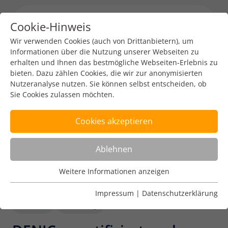
Cookie-Hinweis
Menu toggl
Wir verwenden Cookies (auch von Drittanbietern), um
Informationen über die Nutzung unserer Webseiten zu
erhalten und Ihnen das bestmögliche Webseiten-Erlebnis zu
bieten. Dazu zählen Cookies, die wir zur anonymisierten
Nutzeranalyse nutzen. Sie können selbst entscheiden, ob
Sie Cookies zulassen möchten.
Cookies akzeptieren
Ablehnen
Weitere Informationen anzeigen
Nutzungsanalyse
Cookies zur Nutzungsanalyse ermöglichen es uns zu
Impressum
|
Datenschutzerklärung
analysieren, wie unsere Webseiten genutzt werden.
DENIC
Security
Name
Weitere Informationen anzeigen
_pk_ref