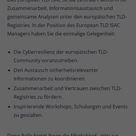
Zusammenarbeit, Informationsaustausch und
Name
_pk_ses
gemeinsame Analysen unter den europäischen TLD-
Anbieter
Matomo
Registries. In der Position des European TLD ISAC
Managers haben Sie die einmalige Gelegenheit:
Laufzeit
30 Minuten
Kurzlebige Cookies, die zur
Die Cyberresilienz der europäischen TLD-
vorübergehenden Speicherung von
Community voranzutreiben.
Zweck
Daten für den Besuch verwendet
Den Austausch sicherheitsrelevanter
werden.
Informationen zu koordinieren.
Zusammenarbeit und Vertrauen zwischen TLD-
Name
_pk_cvar
Registries zu fördern.
Anbieter
Matomo
Inspirierende Workshops, Schulungen und Events
zu gestalten.
Laufzeit
30 Minuten
Kurzlebige Cookies, die zur
Diese Rolle bietet Ihnen die Möglichkeit, aktiv zur
vorübergehenden Speicherung von