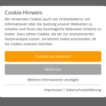
Cookie-Hinweis
Menu toggl
Wir verwenden Cookies (auch von Drittanbietern), um
Informationen über die Nutzung unserer Webseiten zu
erhalten und Ihnen das bestmögliche Webseiten-Erlebnis zu
Baltic Domain Days
bieten. Dazu zählen Cookies, die wir zur anonymisierten
Nutzeranalyse nutzen. Sie können selbst entscheiden, ob
Sie Cookies zulassen möchten.
DENIC-Redaktion
19. Juni 2026
1 min read
Cookies akzeptieren
- 15. Oktober 2026, in Riga / Lettland
Ablehnen
Mehr dazu:
https://www.nic.lv/en/baltic-domain-
Weitere Informationen anzeigen
days-return-for-the-sixth-time
Nutzungsanalyse
Cookies zur Nutzungsanalyse ermöglichen es uns zu
Impressum
|
Datenschutzerklärung
analysieren, wie unsere Webseiten genutzt werden.
Name
Weitere Informationen anzeigen
_pk_ref