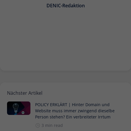
DENIC-Redaktion
Name
_pk_ses
Anbieter
Matomo
Laufzeit
30 Minuten
Kurzlebige Cookies, die zur
vorübergehenden Speicherung von
Zweck
Daten für den Besuch verwendet
werden.
Name
_pk_cvar
Nächster Artikel
Anbieter
Matomo
POLICY ERKLÄRT | Hinter Domain und
Website muss immer zwingend dieselbe
Laufzeit
30 Minuten
Person stehen? Ein verbreiteter Irrtum
Kurzlebige Cookies, die zur
3 min read
vorübergehenden Speicherung von