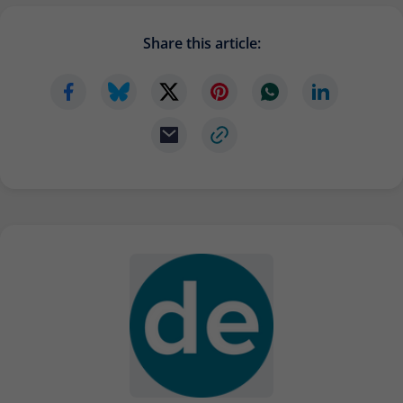
Anbieter
Matomo
Share this article:
Laufzeit
6 Monate
Zur Speicherung der
Attributionsinformationen, des
Zweck
Referrers, der ursprünglich zum
Besuch der Website verwendet wurde
Name
_pk_id
Anbieter
Matomo
Laufzeit
13 Monate
Wird verwendet, um einige Details über
Zweck
den Benutzer zu speichern, wie z. B. die
eindeutige Besucher-ID.