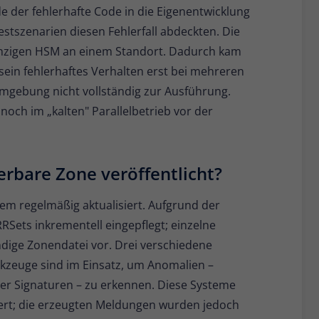
der fehlerhafte Code in die Eigenentwicklung
szenarien diesen Fehlerfall abdeckten. Die
inzigen HSM an einem Standort. Dadurch kam
sein fehlerhaftes Verhalten erst bei mehreren
umgebung nicht vollständig zur Ausführung.
och im „kalten" Parallelbetrieb vor der
erbare Zone veröffentlicht?
em regelmäßig aktualisiert. Aufgrund der
ets inkrementell eingepflegt; einzelne
ndige Zonendatei vor. Drei verschiedene
rkzeuge sind im Einsatz, um Anomalien –
arer Signaturen – zu erkennen. Diese Systeme
rt; die erzeugten Meldungen wurden jedoch