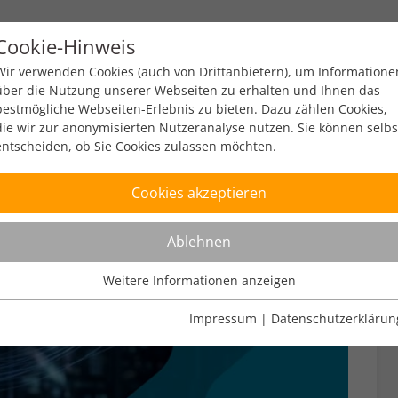
Cookie-Hinweis
y
Policy
Zahlen & Fakten
Engagement
Ev
Wir verwenden Cookies (auch von Drittanbietern), um Informatione
über die Nutzung unserer Webseiten zu erhalten und Ihnen das
bestmögliche Webseiten-Erlebnis zu bieten. Dazu zählen Cookies,
die wir zur anonymisierten Nutzeranalyse nutzen. Sie können selbs
entscheiden, ob Sie Cookies zulassen möchten.
Cookies akzeptieren
Ablehnen
Weitere Informationen anzeigen
Nutzungsanalyse
Cookies zur Nutzungsanalyse ermöglichen es uns zu analysieren,
Impressum
|
Datenschutzerklärun
wie unsere Webseiten genutzt werden.
Name
Weitere Informationen anzeigen
_pk_ref