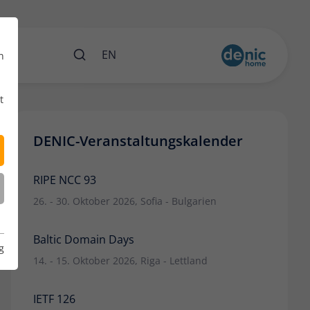
ents
EN
n
t
DENIC-Veranstaltungskalender
RIPE NCC 93
26. - 30. Oktober 2026, Sofia - Bulgarien
Baltic Domain Days
g
14. - 15. Oktober 2026, Riga - Lettland
IETF 126