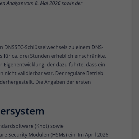
ten Analyse vom 8. Mai 2026 sowie der
Name
_pk_ses
Anbieter
Matomo
Laufzeit
30 Minuten
Kurzlebige Cookies, die zur vorübergehenden
ren DNSSEC-Schlüsselwechsels zu einem DNS-
Zweck
Speicherung von Daten für den Besuch
s für ca. drei Stunden erheblich einschränkte.
verwendet werden.
r Eigenentwicklung, der dazu führte, dass ein
 nicht validierbar war. Der reguläre Betrieb
Name
_pk_cvar
ederhergestellt. Die Angaben der ersten
Anbieter
Matomo
Laufzeit
30 Minuten
iersystem
Kurzlebige Cookies, die zur vorübergehenden
Zweck
Speicherung von Daten für den Besuch
ndardsoftware (Knot) sowie
verwendet werden.
re Security Modulen (HSMs) ein. Im April 2026