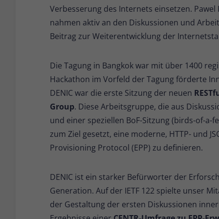
Verbesserung des Internets einsetzen. Pawel
nahmen aktiv an den Diskussionen und Arbeit
Beitrag zur Weiterentwicklung der Internetst
Die Tagung in Bangkok war mit über 1400 regi
Hackathon im Vorfeld der Tagung förderte Inn
DENIC war die erste Sitzung der neuen
RESTfu
Group
. Diese Arbeitsgruppe, die aus Diskus
und einer speziellen BoF-Sitzung (birds-of-a-f
zum Ziel gesetzt, eine moderne, HTTP- und JS
Provisioning Protocol (EPP) zu definieren.
DENIC ist ein starker Befürworter der Erfor
Generation. Auf der IETF 122 spielte unser Mit
der Gestaltung der ersten Diskussionen innerh
Ergebnisse einer
CENTR-Umfrage zu EPP-Erw