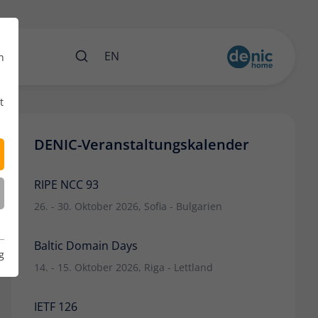
ents
EN
n
t
DENIC-Veranstaltungskalender
RIPE NCC 93
26. - 30. Oktober 2026, Sofia - Bulgarien
Baltic Domain Days
g
14. - 15. Oktober 2026, Riga - Lettland
IETF 126