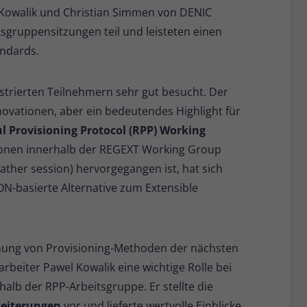
Name
_pk_ses
 Kowalik und Christian Simmen von DENIC
sgruppensitzungen teil und leisteten einen
Anbieter
Matomo
andards.
Laufzeit
30 Minuten
strierten Teilnehmern sehr gut besucht. Der
Kurzlebige Cookies, die zur vorübergehenden
ovationen, aber ein bedeutendes Highlight für
Zweck
Speicherung von Daten für den Besuch
verwendet werden.
l Provisioning Protocol (RPP) Working
sionen innerhalb der REGEXT Working Group
eather session) hervorgegangen ist, hat sich
Name
_pk_cvar
ON-basierte Alternative zum Extensible
Anbieter
Matomo
Laufzeit
30 Minuten
schung von Provisioning-Methoden der nächsten
Kurzlebige Cookies, die zur vorübergehenden
arbeiter Pawel Kowalik eine wichtige Rolle bei
Zweck
Speicherung von Daten für den Besuch
alb der RPP-Arbeitsgruppe. Er stellte die
verwendet werden.
eiterungen
vor und lieferte wertvolle Einblicke