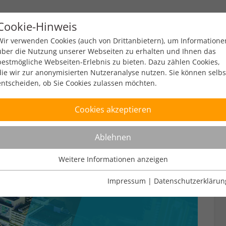
Cookie-Hinweis
y
Policy
Zahlen & Fakten
Engagement
Ev
Wir verwenden Cookies (auch von Drittanbietern), um Informatione
über die Nutzung unserer Webseiten zu erhalten und Ihnen das
bestmögliche Webseiten-Erlebnis zu bieten. Dazu zählen Cookies,
die wir zur anonymisierten Nutzeranalyse nutzen. Sie können selbs
entscheiden, ob Sie Cookies zulassen möchten.
Cookies akzeptieren
Ablehnen
Weitere Informationen anzeigen
Nutzungsanalyse
Cookies zur Nutzungsanalyse ermöglichen es uns zu analysieren,
Impressum
|
Datenschutzerklärun
wie unsere Webseiten genutzt werden.
Name
Weitere Informationen anzeigen
_pk_ref