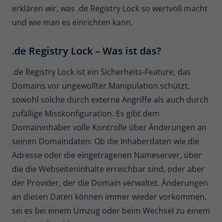
erklären wir, was .de Registry Lock so wertvoll macht
Name
_pk_ses
und wie man es einrichten kann.
Anbieter
Matomo
.de Registry Lock – Was ist das?
Laufzeit
30 Minuten
.de Registry Lock ist ein Sicherheits-Feature, das
Kurzlebige Cookies, die zur
Domains vor ungewollter Manipulation schützt,
vorübergehenden Speicherung von
Zweck
sowohl solche durch externe Angriffe als auch durch
Daten für den Besuch verwendet
zufällige Misskonfiguration. Es gibt dem
werden.
Domaininhaber volle Kontrolle über Änderungen an
seinen Domaindaten: Ob die Inhaberdaten wie die
Name
_pk_cvar
Adresse oder die eingetragenen Nameserver, über
Anbieter
Matomo
die die Webseiteninhalte erreichbar sind, oder aber
der Provider, der die Domain verwaltet. Änderungen
Laufzeit
30 Minuten
an diesen Daten können immer wieder vorkommen,
sei es bei einem Umzug oder beim Wechsel zu einem
Kurzlebige Cookies, die zur
vorübergehenden Speicherung von