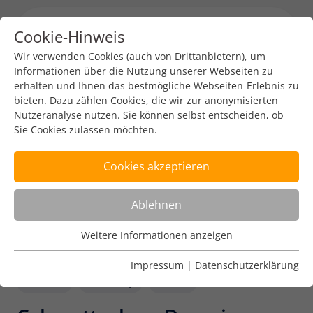
Cookie-Hinweis
Menu toggl
Wir verwenden Cookies (auch von Drittanbietern), um
Informationen über die Nutzung unserer Webseiten zu
erhalten und Ihnen das bestmögliche Webseiten-Erlebnis zu
bieten. Dazu zählen Cookies, die wir zur anonymisierten
Nutzeranalyse nutzen. Sie können selbst entscheiden, ob
Sie Cookies zulassen möchten.
Cookies akzeptieren
Ablehnen
Weitere Informationen anzeigen
Nutzungsanalyse
Cookies zur Nutzungsanalyse ermöglichen es uns zu
Impressum
|
Datenschutzerklärung
analysieren, wie unsere Webseiten genutzt werden.
DENIC
Security
Tech
Name
Weitere Informationen anzeigen
_pk_ref