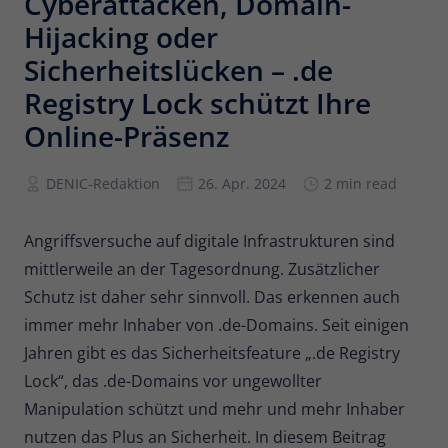
Cyberattacken, Domain-
Hijacking oder
Anbieter
Matomo
Sicherheitslücken – .de
Laufzeit
6 Monate
Registry Lock schützt Ihre
Zur Speicherung der
Online-Präsenz
Attributionsinformationen, des
Zweck
Referrers, der ursprünglich zum
DENIC-Redaktion
26. Apr. 2024
2 min read
Besuch der Website verwendet wurde
Angriffsversuche auf digitale Infrastrukturen sind
Name
_pk_id
mittlerweile an der Tagesordnung. Zusätzlicher
Anbieter
Matomo
Schutz ist daher sehr sinnvoll. Das erkennen auch
immer mehr Inhaber von .de-Domains. Seit einigen
Laufzeit
13 Monate
Jahren gibt es das Sicherheitsfeature „.de Registry
Wird verwendet, um einige Details über
Lock“, das .de-Domains vor ungewollter
Zweck
den Benutzer zu speichern, wie z. B. die
Manipulation schützt und mehr und mehr Inhaber
eindeutige Besucher-ID.
nutzen das Plus an Sicherheit. In diesem Beitrag