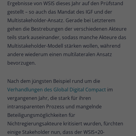
Ergebnisse von WSIS dieses Jahr auf den Prüfstand
Name
_pk_ses
gestellt – so auch das Mandat des IGF und der
Multistakeholder-Ansatz. Gerade bei Letzterem
Anbieter
Matomo
gehen die Bestrebungen der verschiedenen Akteure
teils stark auseinander, sodass manche Akteure das
Laufzeit
30 Minuten
Multistakeholder-Modell stärken wollen, während
Kurzlebige Cookies, die zur
andere wiederum einen multilateralen Ansatz
vorübergehenden Speicherung von
Zweck
bevorzugen.
Daten für den Besuch verwendet
werden.
Nach dem jüngsten Beispiel rund um die
Verhandlungen des Global Digital Compact
im
Name
_pk_cvar
vergangenen Jahr, die stark für ihren
Anbieter
Matomo
intransparenten Prozess und mangelnde
Beteiligungsmöglichkeiten für
Laufzeit
30 Minuten
Nichtregierungsakteure kritisiert wurden, fürchten
Kurzlebige Cookies, die zur
einige Stakeholder nun, dass der WSIS+20-
vorübergehenden Speicherung von