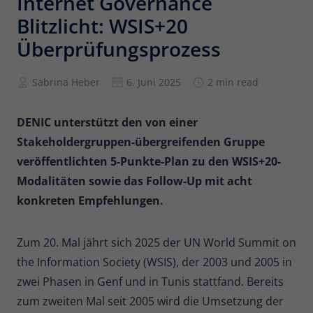
Internet Governance
Blitzlicht: WSIS+20
Anbieter
Matomo
Überprüfungsprozess
Laufzeit
6 Monate
Sabrina Heber
6. Juni 2025
2 min read
Zur Speicherung der
Attributionsinformationen, des
Zweck
Referrers, der ursprünglich zum
DENIC unterstützt den von einer
Besuch der Website verwendet wurde
Stakeholdergruppen-übergreifenden Gruppe
veröffentlichten 5-Punkte-Plan zu den WSIS+20-
Name
_pk_id
Modalitäten sowie das Follow-Up mit acht
konkreten Empfehlungen.
Anbieter
Matomo
Laufzeit
13 Monate
Zum 20. Mal jährt sich 2025 der UN World Summit on
the Information Society (WSIS), der 2003 und 2005 in
Wird verwendet, um einige Details über
Zweck
den Benutzer zu speichern, wie z. B. die
zwei Phasen in Genf und in Tunis stattfand. Bereits
eindeutige Besucher-ID.
zum zweiten Mal seit 2005 wird die Umsetzung der