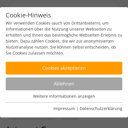
Cookie-Hinweis
Menu toggl
Wir verwenden Cookies (auch von Drittanbietern), um
Informationen über die Nutzung unserer Webseiten zu
erhalten und Ihnen das bestmögliche Webseiten-Erlebnis zu
bieten. Dazu zählen Cookies, die wir zur anonymisierten
Nutzeranalyse nutzen. Sie können selbst entscheiden, ob
Sie Cookies zulassen möchten.
Cookies akzeptieren
Ablehnen
Weitere Informationen anzeigen
Nutzungsanalyse
Cookies zur Nutzungsanalyse ermöglichen es uns zu
Impressum
|
Datenschutzerklärung
analysieren, wie unsere Webseiten genutzt werden.
Internet Governance
Policy
Name
Weitere Informationen anzeigen
_pk_ref