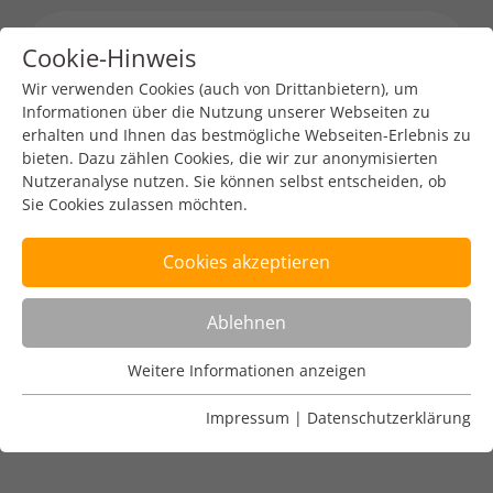
Cookie-Hinweis
Menu toggl
Wir verwenden Cookies (auch von Drittanbietern), um
Informationen über die Nutzung unserer Webseiten zu
erhalten und Ihnen das bestmögliche Webseiten-Erlebnis zu
bieten. Dazu zählen Cookies, die wir zur anonymisierten
Nutzeranalyse nutzen. Sie können selbst entscheiden, ob
Sie Cookies zulassen möchten.
Cookies akzeptieren
Ablehnen
Sabrina Heber
Weitere Informationen anzeigen
Internet Governance / Public Policy Manager DENIC
Nutzungsanalyse
eG
Cookies zur Nutzungsanalyse ermöglichen es uns zu
Impressum
|
Datenschutzerklärung
analysieren, wie unsere Webseiten genutzt werden.
Name
Weitere Informationen anzeigen
_pk_ref