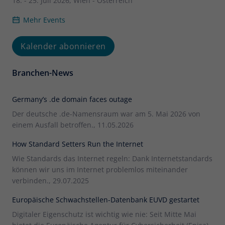
18. - 25. Juli 2026, Wien - Österreich
Name
_pk_ses
Mehr Events
Anbieter
Matomo
Kalender abonnieren
Laufzeit
30 Minuten
Branchen-News
Kurzlebige Cookies, die zur
vorübergehenden Speicherung von
Germany’s .de domain faces outage
Zweck
Daten für den Besuch verwendet
Der deutsche .de-Namensraum war am 5. Mai 2026 von
werden.
einem Ausfall betroffen., 11.05.2026
How Standard Setters Run the Internet
Name
_pk_cvar
Wie Standards das Internet regeln: Dank Internetstandards
können wir uns im Internet problemlos miteinander
Anbieter
Matomo
verbinden., 29.07.2025
Laufzeit
30 Minuten
Europäische Schwachstellen-Datenbank EUVD gestartet
Kurzlebige Cookies, die zur
Digitaler Eigenschutz ist wichtig wie nie: Seit Mitte Mai
vorübergehenden Speicherung von