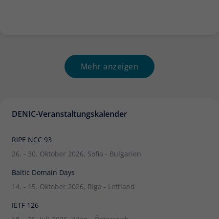
Anbieter
Matomo
Laufzeit
6 Monate
Zur Speicherung der
Mehr anzeigen
Attributionsinformationen, des
Zweck
Referrers, der ursprünglich zum
Besuch der Website verwendet wurde
DENIC-Veranstaltungskalender
Name
_pk_id
RIPE NCC 93
Anbieter
Matomo
26. - 30. Oktober 2026, Sofia - Bulgarien
Laufzeit
13 Monate
Baltic Domain Days
Wird verwendet, um einige Details über
14. - 15. Oktober 2026, Riga - Lettland
Zweck
den Benutzer zu speichern, wie z. B. die
IETF 126
eindeutige Besucher-ID.