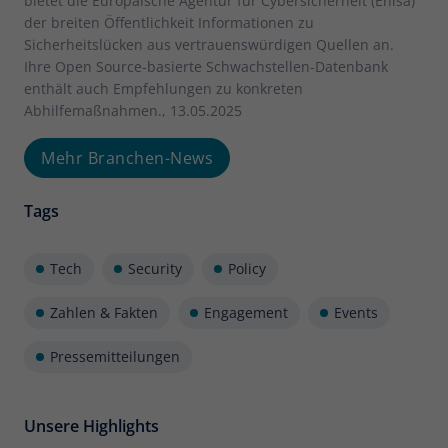
bietet die Europäische Agentur für Cybersicherheit (Enisa)
Zweck
Daten für den Besuch verwendet
der breiten Öffentlichkeit Informationen zu
werden.
Sicherheitslücken aus vertrauenswürdigen Quellen an.
Ihre Open Source-basierte Schwachstellen-Datenbank
enthält auch Empfehlungen zu konkreten
Abhilfemaßnahmen., 13.05.2025
Mehr Branchen-News
Tags
Tech
Security
Policy
Zahlen & Fakten
Engagement
Events
Pressemitteilungen
Unsere Highlights