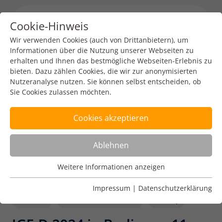
Cookie-Hinweis
Menu toggl
Wir verwenden Cookies (auch von Drittanbietern), um
Informationen über die Nutzung unserer Webseiten zu
erhalten und Ihnen das bestmögliche Webseiten-Erlebnis zu
bieten. Dazu zählen Cookies, die wir zur anonymisierten
Nutzeranalyse nutzen. Sie können selbst entscheiden, ob
Sie Cookies zulassen möchten.
Cookies akzeptieren
Ablehnen
Weitere Informationen anzeigen
Nutzungsanalyse
Cookies zur Nutzungsanalyse ermöglichen es uns zu
Impressum
|
Datenschutzerklärung
analysieren, wie unsere Webseiten genutzt werden.
Events
Internet Governance
Policy
Name
Weitere Informationen anzeigen
_pk_ref