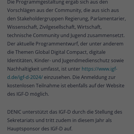
Die Programmgestaltung ergab sich aus den
Vorschlägen aus der Community, die aus sich aus
Name
_pk_ses
den Stakeholdergruppen Regierung, Parlamentarier,
Anbieter
Matomo
Wissenschaft, Zivilgesellschaft, Wirtschaft,
technische Community und Jugend zusammensetzt.
Laufzeit
30 Minuten
Der aktuelle Programmentwurf, der unter anderem
Kurzlebige Cookies, die zur
die Themen Global Digital Compact, digitale
vorübergehenden Speicherung von
Zweck
Identitäten, Kinder- und Jugendmedienschutz sowie
Daten für den Besuch verwendet
Nachhaltigkeit umfasst, ist unter
https://www.igf-
werden.
d.de/igf-d-2024/
einzusehen. Die Anmeldung zur
kostenlosen Teilnahme ist ebenfalls auf der Website
Name
_pk_cvar
des IGF-D möglich.
Anbieter
Matomo
DENIC unterstützt das IGF-D durch die Stellung des
Laufzeit
30 Minuten
Sekretariats und tritt zudem in diesem Jahr als
Kurzlebige Cookies, die zur
Hauptsponsor des IGF-D auf.
vorübergehenden Speicherung von