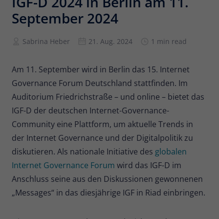
IGF-D 2024 in Berlin am 11.
September 2024
Anbieter
Matomo
Laufzeit
6 Monate
Sabrina Heber
21. Aug. 2024
1 min read
Zur Speicherung der
Attributionsinformationen, des
Am 11. September wird in Berlin das 15. Internet
Zweck
Referrers, der ursprünglich zum
Governance Forum Deutschland stattfinden. Im
Besuch der Website verwendet wurde
Auditorium Friedrichstraße – und online – bietet das
IGF-D der deutschen Internet-Governance-
Name
_pk_id
Community eine Plattform, um aktuelle Trends in
der Internet Governance und der Digitalpolitik zu
Anbieter
Matomo
diskutieren. Als nationale Initiative des
globalen
Laufzeit
13 Monate
Internet Governance Forum
wird das IGF-D im
Anschluss seine aus den Diskussionen gewonnenen
Wird verwendet, um einige Details über
„Messages“ in das diesjährige IGF in Riad einbringen.
Zweck
den Benutzer zu speichern, wie z. B. die
eindeutige Besucher-ID.