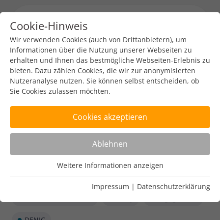
Cookie-Hinweis
Menu toggl
Wir verwenden Cookies (auch von Drittanbietern), um
Informationen über die Nutzung unserer Webseiten zu
erhalten und Ihnen das bestmögliche Webseiten-Erlebnis zu
bieten. Dazu zählen Cookies, die wir zur anonymisierten
Nutzeranalyse nutzen. Sie können selbst entscheiden, ob
Sie Cookies zulassen möchten.
Cookies akzeptieren
Ablehnen
Weitere Informationen anzeigen
Nutzungsanalyse
Cookies zur Nutzungsanalyse ermöglichen es uns zu
Impressum
|
Datenschutzerklärung
analysieren, wie unsere Webseiten genutzt werden.
Internet Governance
Policy
Engagement
Name
Weitere Informationen anzeigen
_pk_ref
DENIC