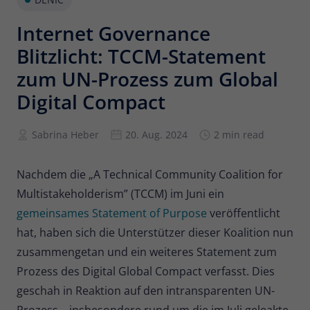
Anbieter
Matomo
Internet Governance
Blitzlicht: TCCM-Statement
Laufzeit
6 Monate
zum UN-Prozess zum Global
Zur Speicherung der
Digital Compact
Attributionsinformationen, des
Zweck
Referrers, der ursprünglich zum
Besuch der Website verwendet wurde
Sabrina Heber
20. Aug. 2024
2 min read
Name
_pk_id
Nachdem die „A Technical Community Coalition for
Multistakeholderism” (TCCM) im Juni ein
Anbieter
Matomo
gemeinsames Statement of Purpose
veröffentlicht
Laufzeit
13 Monate
hat, haben sich die Unterstützer dieser Koalition nun
zusammengetan und ein weiteres Statement zum
Wird verwendet, um einige Details über
Prozess des Digital Global Compact verfasst. Dies
Zweck
den Benutzer zu speichern, wie z. B. die
geschah in Reaktion auf den intransparenten UN-
eindeutige Besucher-ID.
Prozess – insbesondere rund um die im Juli geleakte