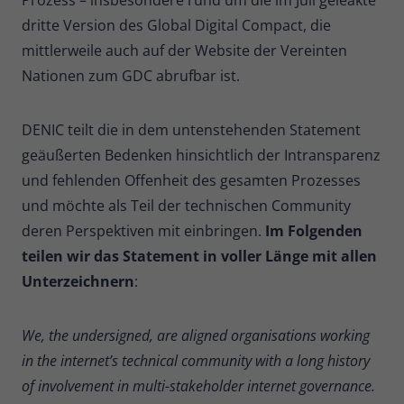
dritte Version des Global Digital Compact, die
Name
_pk_ses
mittlerweile auch auf der Website der Vereinten
Anbieter
Matomo
Nationen zum GDC abrufbar ist.
Laufzeit
30 Minuten
DENIC teilt die in dem untenstehenden Statement
Kurzlebige Cookies, die zur
geäußerten Bedenken hinsichtlich der Intransparenz
vorübergehenden Speicherung von
und fehlenden Offenheit des gesamten Prozesses
Zweck
Daten für den Besuch verwendet
und möchte als Teil der technischen Community
werden.
deren Perspektiven mit einbringen.
Im Folgenden
teilen wir das Statement in voller Länge mit allen
Name
_pk_cvar
Unterzeichnern
:
Anbieter
Matomo
We, the undersigned, are aligned organisations working
Laufzeit
30 Minuten
in the internet’s technical community with a long history
Kurzlebige Cookies, die zur
of involvement in multi-stakeholder internet governance.
vorübergehenden Speicherung von