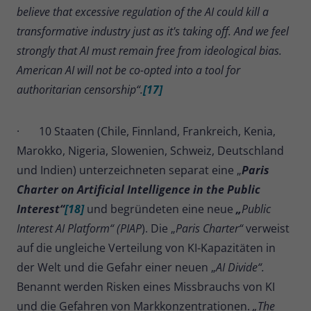
believe that excessive regulation of the AI could kill a
transformative industry just as it's taking off. And we feel
strongly that AI must remain free from ideological bias.
American AI will not be co-opted into a tool for
authoritarian censorship“.
[17]
· 10 Staaten (Chile, Finnland, Frankreich, Kenia,
Marokko, Nigeria, Slowenien, Schweiz, Deutschland
und Indien) unterzeichneten separat eine „
Paris
Charter on Artificial Intelligence in the Public
Interest“
[18]
und begründeten eine neue
„
Public
Interest AI Platform“ (PIAP
). Die „
Paris Charter“
verweist
auf die ungleiche Verteilung von KI-Kapazitäten in
der Welt und die Gefahr einer neuen „
AI Divide“.
Benannt werden Risken eines Missbrauchs von KI
und die Gefahren von Markkonzentrationen.
„The