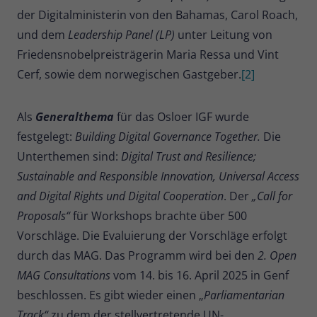
Zweck
der Digitalministerin von den Bahamas, Carol Roach,
Daten für den Besuch verwendet
werden.
und dem
Leadership Panel (LP)
unter Leitung von
Friedensnobelpreisträgerin Maria Ressa und Vint
Cerf, sowie dem norwegischen Gastgeber.
[2]
Als
Generalthema
für das Osloer IGF wurde
festgelegt:
Building Digital Governance Together.
Die
Unterthemen sind:
Digital Trust and Resilience;
Sustainable and Responsible Innovation, Universal Access
and Digital Rights und Digital Cooperation
. Der
„Call for
Proposals“
für Workshops brachte über 500
Vorschläge. Die Evaluierung der Vorschläge erfolgt
durch das MAG. Das Programm wird bei den
2. Open
MAG Consultations
vom 14. bis 16. April 2025 in Genf
beschlossen. Es gibt wieder einen „
Parliamentarian
Track“
zu dem der stellvertretende UN-