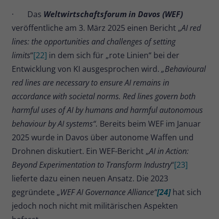
· Das
Weltwirtschaftsforum in Davos (WEF)
veröffentliche am 3. März 2025 einen Bericht „
AI red
lines: the opportunities and challenges of setting
limits
“
[22]
in dem sich für „rote Linien“ bei der
Entwicklung von KI ausgesprochen wird.
„Behavioural
red lines are necessary to ensure AI remains in
accordance with societal norms. Red lines govern both
harmful uses of AI by humans and harmful autonomous
behaviour by AI systems“.
Bereits beim WEF im Januar
2025 wurde in Davos über autonome Waffen und
Drohnen diskutiert. Ein WEF-Bericht „
AI in Action:
Beyond Experimentation to Transform Industry
“
[23]
lieferte dazu einen neuen Ansatz. Die 2023
gegründete „
WEF AI Governance Alliance“
[24]
hat sich
jedoch noch nicht mit militärischen Aspekten