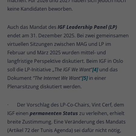
machen. Für 2026 und 2027 haben sich jedoch noch
keine Kandidaten beworben.
Auch das Mandat des
IGF Leadership Panel (LP)
endet am 31. Dezember 2025. Bei zwei gemeinsamen
virtuellen Sitzungen zwischen MAG und LP im
Februar und März 2025 wurden mittel- und
langfristige Perspektive diskutiert. Beim IGF in Oslo
soll die LP-Initiative „
The IGF We Want“
[4]
und das
Dokument
“The Internet We Want“
[5]
in einer
Plenarsitzung diskutiert werden.
· Der Vorschlag des LP-Co-Chairs, Vint Cerf, dem
IGF einen
permanenten Status
zu verleihen, erhielt
breite Zustimmung. Eine Veränderung des Mandats
(Artikel 72 der Tunis Agenda) sei dafür nicht nötig,