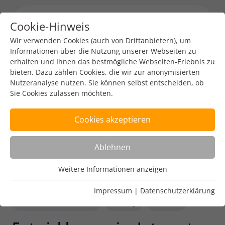
Cookie-Hinweis
Menu toggl
Wir verwenden Cookies (auch von Drittanbietern), um
Informationen über die Nutzung unserer Webseiten zu
erhalten und Ihnen das bestmögliche Webseiten-Erlebnis zu
bieten. Dazu zählen Cookies, die wir zur anonymisierten
Nutzeranalyse nutzen. Sie können selbst entscheiden, ob
Sie Cookies zulassen möchten.
Cookies akzeptieren
Ablehnen
Weitere Informationen anzeigen
Nutzungsanalyse
Cookies zur Nutzungsanalyse ermöglichen es uns zu
Impressum
|
Datenschutzerklärung
analysieren, wie unsere Webseiten genutzt werden.
Internet Governance
Policy
DENIC
Name
Weitere Informationen anzeigen
_pk_ref