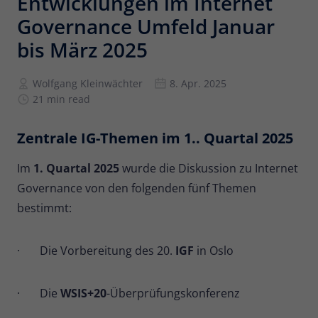
Entwicklungen im Internet
Governance Umfeld Januar
Anbieter
Matomo
bis März 2025
Laufzeit
6 Monate
Wolfgang Kleinwächter
8. Apr. 2025
Zur Speicherung der
21 min read
Attributionsinformationen, des
Zweck
Referrers, der ursprünglich zum
Besuch der Website verwendet wurde
Zentrale IG-Themen im 1.. Quartal 2025
Im
1. Quartal 2025
wurde die Diskussion zu Internet
Name
_pk_id
Governance von den folgenden fünf Themen
Anbieter
Matomo
bestimmt:
Laufzeit
13 Monate
· Die Vorbereitung des 20.
IGF
in Oslo
Wird verwendet, um einige Details über
Zweck
den Benutzer zu speichern, wie z. B. die
· Die
WSIS+20
-Überprüfungskonferenz
eindeutige Besucher-ID.