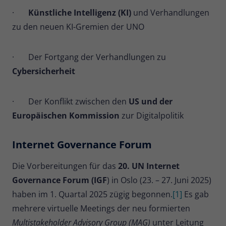
·
Künstliche Intelligenz (KI)
und Verhandlungen
Name
_pk_ses
zu den neuen KI-Gremien der UNO
Anbieter
Matomo
· Der Fortgang der Verhandlungen zu
Laufzeit
30 Minuten
Cybersicherheit
Kurzlebige Cookies, die zur
vorübergehenden Speicherung von
Zweck
· Der Konflikt zwischen den
US und der
Daten für den Besuch verwendet
Europäischen Kommission
zur Digitalpolitik
werden.
Internet Governance Forum
Name
_pk_cvar
Die Vorbereitungen für das
20. UN Internet
Anbieter
Matomo
Governance Forum (IGF
) in Oslo (23. – 27. Juni 2025)
Laufzeit
30 Minuten
haben im 1. Quartal 2025 zügig begonnen.
[1]
Es gab
mehrere virtuelle Meetings der neu formierten
Kurzlebige Cookies, die zur
Multistakeholder Advisory Group (MAG)
unter Leitung
vorübergehenden Speicherung von