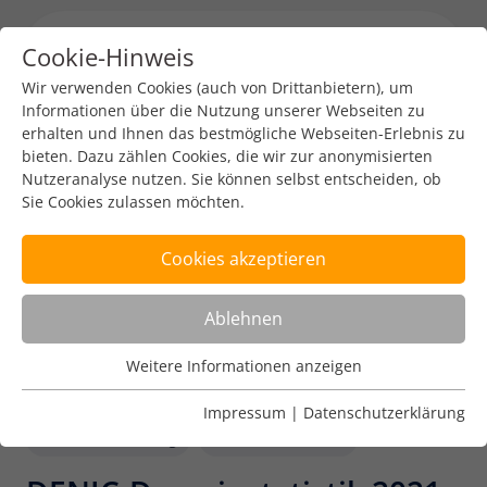
Cookie-Hinweis
Menu toggl
Wir verwenden Cookies (auch von Drittanbietern), um
Informationen über die Nutzung unserer Webseiten zu
erhalten und Ihnen das bestmögliche Webseiten-Erlebnis zu
bieten. Dazu zählen Cookies, die wir zur anonymisierten
Nutzeranalyse nutzen. Sie können selbst entscheiden, ob
Sie Cookies zulassen möchten.
Cookies akzeptieren
Ablehnen
Weitere Informationen anzeigen
Nutzungsanalyse
Cookies zur Nutzungsanalyse ermöglichen es uns zu
Impressum
|
Datenschutzerklärung
analysieren, wie unsere Webseiten genutzt werden.
Pressemitteilung
Zahlen & Fakten
Name
Weitere Informationen anzeigen
_pk_ref