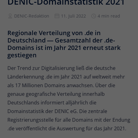
DENIC-Domainstatistik 2021
Anbieter
Matomo
DENIC-Redaktion
11. Juli 2022
4 min read
Laufzeit
6 Monate
Regionale Verteilung von .de in
Zur Speicherung der
Deutschland ― Gesamtzahl der .de-
Attributionsinformationen, des
Domains ist im Jahr 2021 erneut stark
Zweck
Referrers, der ursprünglich zum
gestiegen
Besuch der Website verwendet wurde
Der Trend zur Digitalisierung ließ die deutsche
Länderkennung .de im Jahr 2021 auf weltweit mehr
Name
_pk_id
als 17 Millionen Domains anwachsen. Über die
Anbieter
Matomo
genaue geografische Verteilung innerhalb
Deutschlands informiert alljährlich die
Laufzeit
13 Monate
Domainstatistik der DENIC eG. Die zentrale
Wird verwendet, um einige Details über
Registrierungsstelle für alle Domains mit der Endung
Zweck
den Benutzer zu speichern, wie z. B. die
.de veröffentlicht die Auswertung für das Jahr 2021.
eindeutige Besucher-ID.