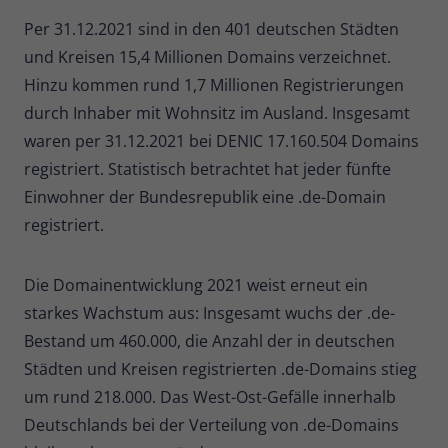
Per 31.12.2021 sind in den 401 deutschen Städten
Name
_pk_ses
und Kreisen 15,4 Millionen Domains verzeichnet.
Anbieter
Matomo
Hinzu kommen rund 1,7 Millionen Registrierungen
durch Inhaber mit Wohnsitz im Ausland. Insgesamt
Laufzeit
30 Minuten
waren per 31.12.2021 bei DENIC 17.160.504 Domains
Kurzlebige Cookies, die zur
registriert. Statistisch betrachtet hat jeder fünfte
vorübergehenden Speicherung von
Einwohner der Bundesrepublik eine .de-Domain
Zweck
Daten für den Besuch verwendet
registriert.
werden.
Die Domainentwicklung 2021 weist erneut ein
Name
_pk_cvar
starkes Wachstum aus: Insgesamt wuchs der .de-
Anbieter
Matomo
Bestand um 460.000, die Anzahl der in deutschen
Städten und Kreisen registrierten .de-Domains stieg
Laufzeit
30 Minuten
um rund 218.000. Das West-Ost-Gefälle innerhalb
Deutschlands bei der Verteilung von .de-Domains
Kurzlebige Cookies, die zur
vorübergehenden Speicherung von