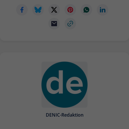
Anbieter
Matomo
Laufzeit
6 Monate
Zur Speicherung der
Attributionsinformationen, des
Zweck
Referrers, der ursprünglich zum
Besuch der Website verwendet wurde
Name
_pk_id
Anbieter
Matomo
Laufzeit
13 Monate
Wird verwendet, um einige Details über
DENIC-Redaktion
Zweck
den Benutzer zu speichern, wie z. B. die
eindeutige Besucher-ID.