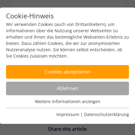
Cookie-Hinweis
Menu toggl
Wir verwenden Cookies (auch von Drittanbietern), um
Informationen über die Nutzung unserer Webseiten zu
erhalten und Ihnen das bestmögliche Webseiten-Erlebnis zu
IETF 120
bieten. Dazu zählen Cookies, die wir zur anonymisierten
Nutzeranalyse nutzen. Sie können selbst entscheiden, ob
Sie Cookies zulassen möchten.
DENIC-Redaktion
3. Juni 2024
1 min read
Cookies akzeptieren
Mehr Informationen unter:
https://www.ietf.org/meeting/120/
Ablehnen
Weitere Informationen anzeigen
Nutzungsanalyse
Cookies zur Nutzungsanalyse ermöglichen es uns zu
Impressum
|
Datenschutzerklärung
analysieren, wie unsere Webseiten genutzt werden.
Share this article:
Name
Weitere Informationen anzeigen
_pk_ref