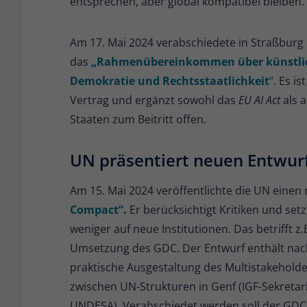
entsprechen, aber global kompatibel bleiben.
Am 17. Mai 2024 verabschiedete in Straßburg
das
„Rahmenübereinkommen über künstlich
Demokratie und Rechtsstaatlichkeit
“
. Es i
Vertrag und ergänzt sowohl das
EU AI Act
als 
Staaten zum Beitritt offen.
UN präsentiert neuen Entwurf
Am 15. Mai 2024 veröffentlichte die UN einen 
Compact“
.
Er berücksichtigt Kritiken und set
weniger auf neue Institutionen. Das betrifft z
Umsetzung des GDC. Der Entwurf enthält nach 
praktische Ausgestaltung des Multistakeholde
zwischen UN-Strukturen in Genf (IGF-Sekreta
UNDESA). Verabschiedet werden soll der GD