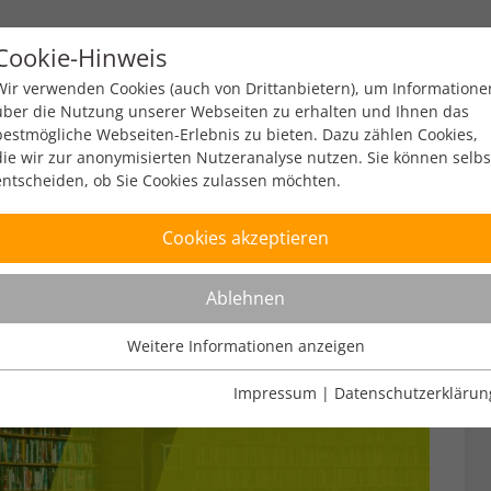
Cookie-Hinweis
y
Policy
Zahlen & Fakten
Engagement
Ev
Wir verwenden Cookies (auch von Drittanbietern), um Informatione
über die Nutzung unserer Webseiten zu erhalten und Ihnen das
bestmögliche Webseiten-Erlebnis zu bieten. Dazu zählen Cookies,
die wir zur anonymisierten Nutzeranalyse nutzen. Sie können selbs
entscheiden, ob Sie Cookies zulassen möchten.
Cookies akzeptieren
Ablehnen
Weitere Informationen anzeigen
Nutzungsanalyse
Cookies zur Nutzungsanalyse ermöglichen es uns zu analysieren,
Impressum
|
Datenschutzerklärun
wie unsere Webseiten genutzt werden.
Name
Weitere Informationen anzeigen
_pk_ref