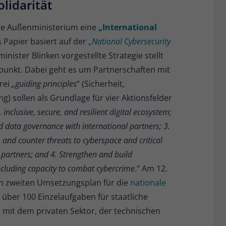
olidarität
Name
_pk_ses
che Außenministerium eine
„International
Anbieter
Matomo
 Papier basiert auf der
„
National Cybersecurity
Laufzeit
30 Minuten
ister Blinken vorgestellte Strategie stellt
lpunkt. Dabei geht es um Partnerschaften mit
Kurzlebige Cookies, die zur vorübergehenden
rei
„guiding principles
“ (Sicherheit,
Zweck
Speicherung von Daten für den Besuch
verwendet werden.
g) sollen als Grundlage für vier Aktionsfelder
inclusive, secure, and resilient digital ecosystem;
nd data governance with international partners; 3.
Name
_pk_cvar
 and counter threats to cyberspace and critical
Anbieter
Matomo
 partners; and 4. Strengthen and build
including capacity to combat cybercrime
.“ Am 12.
Laufzeit
30 Minuten
en zweiten Umsetzungsplan für die
nationale
Kurzlebige Cookies, die zur vorübergehenden
t über 100 Einzelaufgaben für staatliche
Zweck
Speicherung von Daten für den Besuch
mit dem privaten Sektor, der technischen
verwendet werden.