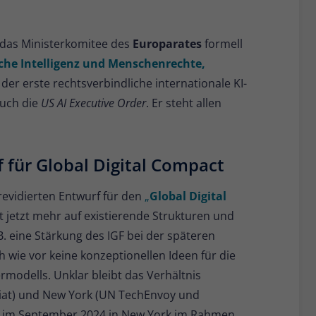
 das Ministerkomitee des
Europarates
formell
e Intelligenz und Menschenrechte,
st der erste rechtsverbindliche internationale KI-
auch die
US AI Executive Order
. Er steht allen
 für Global Digital Compact
revidierten Entwurf für den
„
Global Digital
zt jetzt mehr auf existierende Strukturen und
.B. eine Stärkung des IGF bei der späteren
wie vor keine konzeptionellen Ideen für die
rmodells. Unklar bleibt das Verhältnis
riat) und New York (UN TechEnvoy und
C im September 2024 in New York im Rahmen