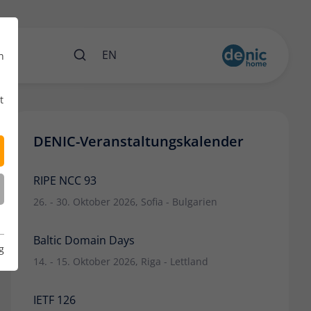
ents
EN
n
t
DENIC-Veranstaltungskalender
RIPE NCC 93
26. - 30. Oktober 2026, Sofia - Bulgarien
Baltic Domain Days
g
14. - 15. Oktober 2026, Riga - Lettland
IETF 126