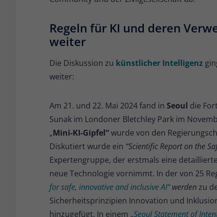
Regeln für KI und deren Verw
weiter
Die Diskussion zu
künstlicher Intelligenz
gin
weiter:
Am 21. und 22. Mai 2024 fand in
Seoul
die For
Sunak im Londoner Bletchley Park im November
„
Mini-KI-Gipfel“
wurde von den Regierungsche
Diskutiert wurde ein
“Scientific Report on the S
Expertengruppe, der erstmals eine detaillier
neue Technologie vornimmt. In der von 25 R
for safe, innovative and inclusive AI“
werden
zu de
Sicherheitsprinzipien Innovation und Inklusion
hinzugefügt. In einem „
Seoul Statement of Inten