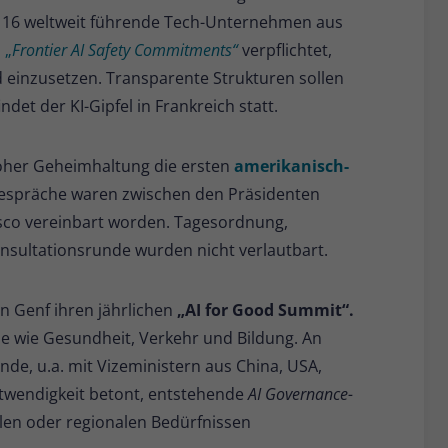
16 weltweit führende Tech-Unternehmen aus
n
„
Frontier AI Safety Commitments“
verpflichtet,
d einzusetzen. Transparente Strukturen sollen
det der KI-Gipfel in Frankreich statt.
hoher Geheimhaltung die ersten
amerikanisch-
Gespräche waren zwischen den Präsidenten
sco vereinbart worden. Tagesordnung,
onsultationsrunde wurden nicht verlautbart.
in Genf ihren jährlichen
„AI for Good Summit“.
e wie Gesundheit, Verkehr und Bildung. An
de, u.a. mit Vizeministern aus China, USA,
twendigkeit betont, entstehende
AI Governance-
alen oder regionalen Bedürfnissen