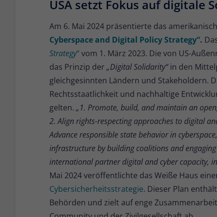
USA setzt Fokus auf digitale S
Am 6. Mai 2024 präsentierte das amerikanis
Cyberspace and Digital Policy Strategy“
.
Das
Strategy
“
vom 1. März 2023. Die von US-Außenmin
das Prinzip der
„Digital Solidarity“
in den Mitte
gleichgesinnten Ländern und Stakeholdern. D
Rechtsstaatlichkeit und nachhaltige Entwicklun
gelten.
„1. Promote, build, and maintain an open, 
2. Align rights-respecting approaches to digital a
Advance responsible state behavior in cyberspace,
infrastructure by building coalitions and engaging
international partner digital and cyber capacity, 
Mai 2024 veröffentlichte das Weiße Haus ein
Cybersicherheitsstrategie
. Dieser Plan enthäl
Behörden und zielt auf enge Zusammenarbeit 
Community und der Zivilgesellschaft ab.