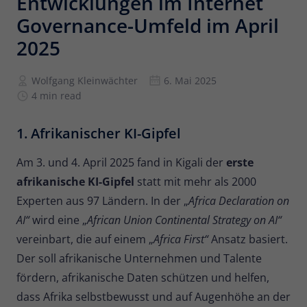
Entwicklungen im Internet
Governance-Umfeld im April
Anbieter
Matomo
2025
Laufzeit
6 Monate
Wolfgang Kleinwächter
6. Mai 2025
Zur Speicherung der
4 min read
Attributionsinformationen, des
Zweck
Referrers, der ursprünglich zum
Besuch der Website verwendet wurde
1. Afrikanischer KI-Gipfel
Am 3. und 4. April 2025 fand in Kigali der
erste
Name
_pk_id
afrikanische KI-Gipfel
statt mit mehr als 2000
Anbieter
Matomo
Experten aus 97 Ländern. In der „
Africa Declaration on
AI“
wird eine „
African Union Continental Strategy on AI“
Laufzeit
13 Monate
vereinbart, die auf einem „
Africa First“
Ansatz basiert.
Der soll afrikanische Unternehmen und Talente
Wird verwendet, um einige Details über
Zweck
den Benutzer zu speichern, wie z. B. die
fördern, afrikanische Daten schützen und helfen,
eindeutige Besucher-ID.
dass Afrika selbstbewusst und auf Augenhöhe an der