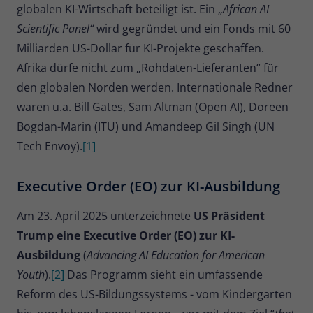
globalen KI-Wirtschaft beteiligt ist. Ein „
African AI
Name
_pk_ses
Scientific Panel“
wird gegründet und ein Fonds mit 60
Milliarden US-Dollar für KI-Projekte geschaffen.
Anbieter
Matomo
Afrika dürfe nicht zum „Rohdaten-Lieferanten“ für
Laufzeit
30 Minuten
den globalen Norden werden. Internationale Redner
waren u.a. Bill Gates, Sam Altman (Open AI), Doreen
Kurzlebige Cookies, die zur
Bogdan-Marin (ITU) und Amandeep Gil Singh (UN
vorübergehenden Speicherung von
Zweck
Tech Envoy).
[1]
Daten für den Besuch verwendet
werden.
Executive Order (EO) zur KI-Ausbildung
Name
_pk_cvar
Am 23. April 2025 unterzeichnete
US Präsident
Trump eine Executive Order (EO) zur KI-
Anbieter
Matomo
Ausbildung
(
Advancing AI Education for American
Laufzeit
30 Minuten
Youth
).
[2]
Das Programm sieht ein umfassende
Reform des US-Bildungssystems - vom Kindergarten
Kurzlebige Cookies, die zur
vorübergehenden Speicherung von