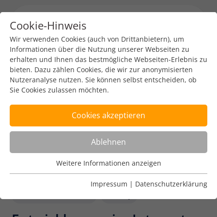
Cookie-Hinweis
Menu toggl
Wir verwenden Cookies (auch von Drittanbietern), um
Informationen über die Nutzung unserer Webseiten zu
erhalten und Ihnen das bestmögliche Webseiten-Erlebnis zu
bieten. Dazu zählen Cookies, die wir zur anonymisierten
Nutzeranalyse nutzen. Sie können selbst entscheiden, ob
Sie Cookies zulassen möchten.
Cookies akzeptieren
Ablehnen
Weitere Informationen anzeigen
Nutzungsanalyse
Cookies zur Nutzungsanalyse ermöglichen es uns zu
Impressum
|
Datenschutzerklärung
analysieren, wie unsere Webseiten genutzt werden.
Internet Governance
Policy
Name
Weitere Informationen anzeigen
_pk_ref