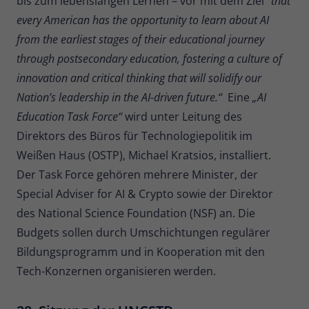
bis zum lebenslangen Lernen – vor mit dem Ziel “
that
Zweck
Daten für den Besuch verwendet
every American has the opportunity to learn about AI
werden.
from the earliest stages of their educational journey
through postsecondary education, fostering a culture of
innovation and critical thinking that will solidify our
Nation’s leadership in the AI-driven future.“
Eine
„AI
Education Task Force“
wird unter Leitung des
Direktors des Büros für Technologiepolitik im
Weißen Haus (OSTP), Michael Kratsios, installiert.
Der Task Force gehören mehrere Minister, der
Special Adviser for AI & Crypto sowie der Direktor
des National Science Foundation (NSF) an. Die
Budgets sollen durch Umschichtungen regulärer
Bildungsprogramm und in Kooperation mit den
Tech-Konzernen organisieren werden.