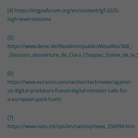
[4]
https://intgovforum.org/en/content/igf-2025-
high-level-sessions
[5]
https://www.denic.de/fileadmin/public/Aktuelles/368_-
_Discours_douverture_de_Clara_Chappaz_Soiree_de_la
[6]
https://www.euractiv.com/section/tech/news/against-
us-digital-predators-france-digital-minister-calls-for-
a-european-pack-hunt/
[7]
https://www.nato.int/cps/en/natohq/news_234394.htm