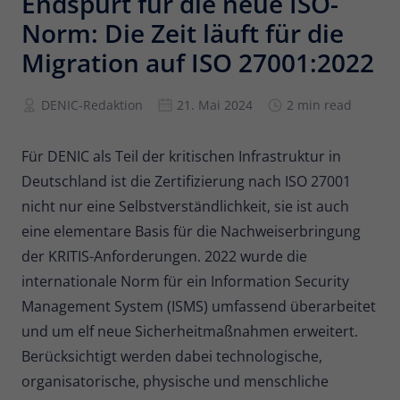
Endspurt für die neue ISO-
Norm: Die Zeit läuft für die
Anbieter
Matomo
Migration auf ISO 27001:2022
Laufzeit
6 Monate
DENIC-Redaktion
21. Mai 2024
2 min read
Zur Speicherung der
Attributionsinformationen, des
Zweck
Referrers, der ursprünglich zum
Für DENIC als Teil der kritischen Infrastruktur in
Besuch der Website verwendet wurde
Deutschland ist die Zertifizierung nach ISO 27001
nicht nur eine Selbstverständlichkeit, sie ist auch
Name
_pk_id
eine elementare Basis für die Nachweiserbringung
der KRITIS-Anforderungen. 2022 wurde die
Anbieter
Matomo
internationale Norm für ein Information Security
Laufzeit
13 Monate
Management System (ISMS) umfassend überarbeitet
und um elf neue Sicherheitmaßnahmen erweitert.
Wird verwendet, um einige Details über
Berücksichtigt werden dabei technologische,
Zweck
den Benutzer zu speichern, wie z. B. die
eindeutige Besucher-ID.
organisatorische, physische und menschliche