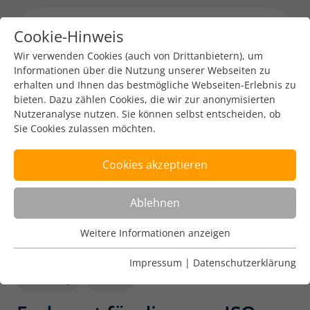
Cookie-Hinweis
Menu toggl
Wir verwenden Cookies (auch von Drittanbietern), um
Informationen über die Nutzung unserer Webseiten zu
erhalten und Ihnen das bestmögliche Webseiten-Erlebnis zu
bieten. Dazu zählen Cookies, die wir zur anonymisierten
Nutzeranalyse nutzen. Sie können selbst entscheiden, ob
Sie Cookies zulassen möchten.
Cookies akzeptieren
Ablehnen
Weitere Informationen anzeigen
Nutzungsanalyse
Cookies zur Nutzungsanalyse ermöglichen es uns zu
Impressum
|
Datenschutzerklärung
analysieren, wie unsere Webseiten genutzt werden.
Security
Tech
Name
Weitere Informationen anzeigen
_pk_ref