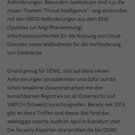
Anforderungen. Besonders bedeutsam sind u.a. die
neuen Themen "Threat Intelligence" - eng verbunden
Name
_pk_ses
mit den KRITIS-Anforderungen aus dem BSIG
Anbieter
Matomo
(Systeme zur Angriffserkennung),
Informationssicherheit für die Nutzung von Cloud-
Laufzeit
30 Minuten
Diensten sowie Maßnahmen für die Verhinderung
Kurzlebige Cookies, die zur
von Datenlecks.
vorübergehenden Speicherung von
Zweck
Daten für den Besuch verwendet
werden.
Grund genug für DENIC, sich auf diese neuen
Anforderungen vorzubereiten und dafür auf die
schon bewährte Zusammenarbeit mit den
Name
_pk_cvar
benachbarten Registries nic.at (Österreich) und
Anbieter
Matomo
SWITCH (Schweiz) zurückzugreifen. Bereits seit 2014
gibt es diese Treffen und dieses Mal fand das
Laufzeit
30 Minuten
zweitägige interne Audit im April in Frankfurt statt.
Kurzlebige Cookies, die zur
Die Security-Experten überprüften die bei DENIC
vorübergehenden Speicherung von