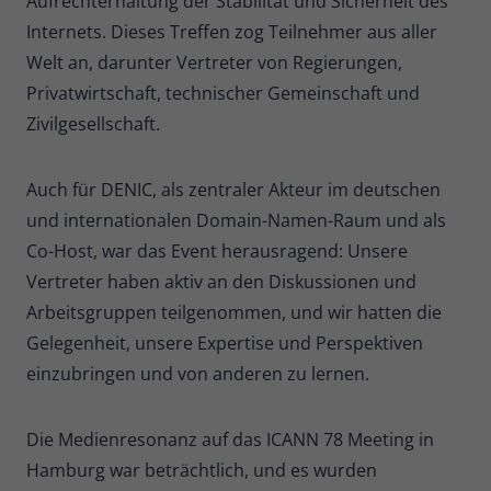
Aufrechterhaltung der Stabilität und Sicherheit des
Internets. Dieses Treffen zog Teilnehmer aus aller
Name
_pk_ses
Welt an, darunter Vertreter von Regierungen,
Anbieter
Matomo
Privatwirtschaft, technischer Gemeinschaft und
Zivilgesellschaft.
Laufzeit
30 Minuten
Kurzlebige Cookies, die zur
Auch für DENIC, als zentraler Akteur im deutschen
vorübergehenden Speicherung von
Zweck
und internationalen Domain-Namen-Raum und als
Daten für den Besuch verwendet
Co-Host, war das Event herausragend: Unsere
werden.
Vertreter haben aktiv an den Diskussionen und
Arbeitsgruppen teilgenommen, und wir hatten die
Name
_pk_cvar
Gelegenheit, unsere Expertise und Perspektiven
Anbieter
Matomo
einzubringen und von anderen zu lernen.
Laufzeit
30 Minuten
Die Medienresonanz auf das ICANN 78 Meeting in
Kurzlebige Cookies, die zur
Hamburg war beträchtlich, und es wurden
vorübergehenden Speicherung von