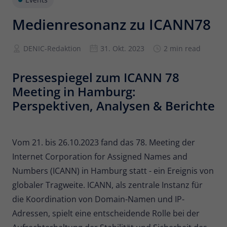
Anbieter
Matomo
Medienresonanz zu ICANN78
Laufzeit
6 Monate
DENIC-Redaktion
31. Okt. 2023
2 min read
Zur Speicherung der
Attributionsinformationen, des
Pressespiegel zum ICANN 78
Zweck
Referrers, der ursprünglich zum
Meeting in Hamburg:
Besuch der Website verwendet wurde
Perspektiven, Analysen & Berichte
Name
_pk_id
Vom 21. bis 26.10.2023 fand das 78. Meeting der
Anbieter
Matomo
Internet Corporation for Assigned Names and
Laufzeit
13 Monate
Numbers (ICANN) in Hamburg statt - ein Ereignis von
globaler Tragweite. ICANN, als zentrale Instanz für
Wird verwendet, um einige Details über
die Koordination von Domain-Namen und IP-
Zweck
den Benutzer zu speichern, wie z. B. die
Adressen, spielt eine entscheidende Rolle bei der
eindeutige Besucher-ID.