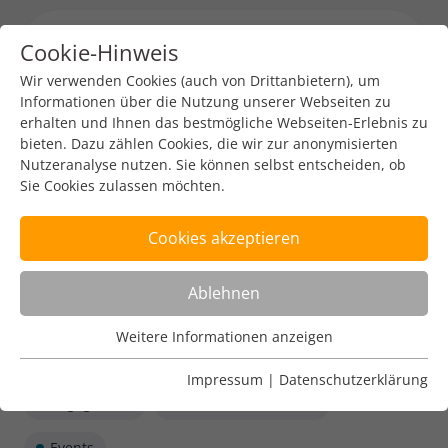
Cookie-Hinweis
Menu toggl
Wir verwenden Cookies (auch von Drittanbietern), um
Informationen über die Nutzung unserer Webseiten zu
erhalten und Ihnen das bestmögliche Webseiten-Erlebnis zu
bieten. Dazu zählen Cookies, die wir zur anonymisierten
Nutzeranalyse nutzen. Sie können selbst entscheiden, ob
Sie Cookies zulassen möchten.
Cookies akzeptieren
Ablehnen
Weitere Informationen anzeigen
Nutzungsanalyse
Cookies zur Nutzungsanalyse ermöglichen es uns zu
Impressum
|
Datenschutzerklärung
analysieren, wie unsere Webseiten genutzt werden.
Engagement
Internet Governance
Name
Weitere Informationen anzeigen
_pk_ref
Events