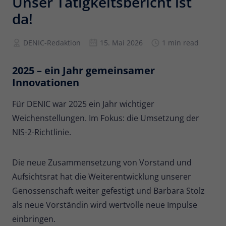
Unser Tätigkeitsbericht ist
da!
Anbieter
Matomo
Laufzeit
6 Monate
DENIC-Redaktion
15. Mai 2026
1 min read
Zur Speicherung der
2025 – ein Jahr gemeinsamer
Attributionsinformationen, des
Zweck
Innovationen
Referrers, der ursprünglich zum
Besuch der Website verwendet wurde
Für DENIC war 2025 ein Jahr wichtiger
Weichenstellungen. Im Fokus: die Umsetzung der
Name
_pk_id
NIS-2-Richtlinie.
Anbieter
Matomo
Die neue Zusammensetzung von Vorstand und
Laufzeit
13 Monate
Aufsichtsrat hat die Weiterentwicklung unserer
Genossenschaft weiter gefestigt und Barbara Stolz
Wird verwendet, um einige Details über
Zweck
den Benutzer zu speichern, wie z. B. die
als neue Vorständin wird wertvolle neue Impulse
eindeutige Besucher-ID.
einbringen.