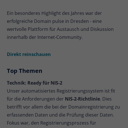
Name
_pk_ses
Ein besonderes Highlight des Jahres war der
erfolgreiche Domain pulse in Dresden - eine
Anbieter
Matomo
wertvolle Plattform für Austausch und Diskussion
Laufzeit
30 Minuten
innerhalb der Internet-Community.
Kurzlebige Cookies, die zur
vorübergehenden Speicherung von
Direkt reinschauen
Zweck
Daten für den Besuch verwendet
werden.
Top Themen
Technik: Ready für NIS-2
Name
_pk_cvar
Unser automatisiertes Registrierungssystem ist fit
Anbieter
Matomo
für die Anforderungen der
NIS-2-Richtlinie
. Dies
betrifft vor allem die bei der Domainregistrierung zu
Laufzeit
30 Minuten
erfassenden Daten und die Prüfung dieser Daten.
Kurzlebige Cookies, die zur
Fokus war, den Registrierungsprozess für
vorübergehenden Speicherung von