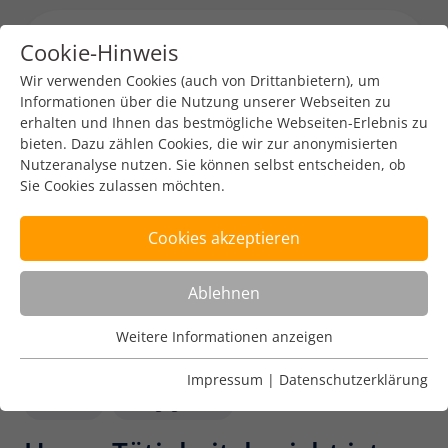
Cookie-Hinweis
Menu toggl
Wir verwenden Cookies (auch von Drittanbietern), um
Informationen über die Nutzung unserer Webseiten zu
erhalten und Ihnen das bestmögliche Webseiten-Erlebnis zu
bieten. Dazu zählen Cookies, die wir zur anonymisierten
Nutzeranalyse nutzen. Sie können selbst entscheiden, ob
Sie Cookies zulassen möchten.
Cookies akzeptieren
Ablehnen
Weitere Informationen anzeigen
Nutzungsanalyse
Cookies zur Nutzungsanalyse ermöglichen es uns zu
Impressum
|
Datenschutzerklärung
analysieren, wie unsere Webseiten genutzt werden.
DENIC
Engagement
Name
Weitere Informationen anzeigen
_pk_ref