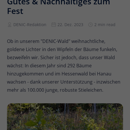
Gutes & Nachhaltiges zum
Fest
Anbieter
Matomo
Laufzeit
6 Monate
DENIC-Redaktion
22. Dez. 2023
2 min read
Zur Speicherung der
Attributionsinformationen, des
Ob in unserem "DENIC-Wald" weihnachtliche,
Zweck
Referrers, der ursprünglich zum
goldene Lichter in den Wipfeln der Bäume funkeln,
Besuch der Website verwendet wurde
bezweifeln wir. Sicher ist jedoch, dass unser Wald
wächst: In diesem Jahr sind 292 Bäume
Name
_pk_id
hinzugekommen und im Hessenwald bei Hanau
wachsen - dank unserer Unterstützung - inzwischen
Anbieter
Matomo
mehr als 100.000 junge, robuste Stieleichen.
Laufzeit
13 Monate
Wird verwendet, um einige Details über
Zweck
den Benutzer zu speichern, wie z. B. die
eindeutige Besucher-ID.