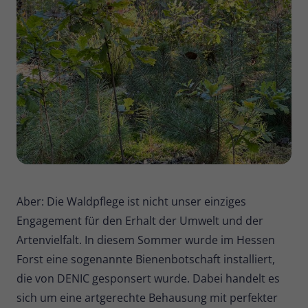
Name
_pk_ses
Anbieter
Matomo
Laufzeit
30 Minuten
Kurzlebige Cookies, die zur
vorübergehenden Speicherung von
Zweck
Daten für den Besuch verwendet
werden.
Aber: Die Waldpflege ist nicht unser einziges
Name
_pk_cvar
Engagement für den Erhalt der Umwelt und der
Anbieter
Matomo
Artenvielfalt. In diesem Sommer wurde im Hessen
Forst eine sogenannte Bienenbotschaft installiert,
Laufzeit
30 Minuten
die von DENIC gesponsert wurde. Dabei handelt es
Kurzlebige Cookies, die zur
sich um eine artgerechte Behausung mit perfekter
vorübergehenden Speicherung von