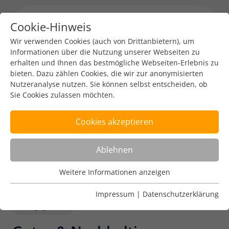
Cookie-Hinweis
Menu toggl
Wir verwenden Cookies (auch von Drittanbietern), um
Informationen über die Nutzung unserer Webseiten zu
erhalten und Ihnen das bestmögliche Webseiten-Erlebnis zu
bieten. Dazu zählen Cookies, die wir zur anonymisierten
Nutzeranalyse nutzen. Sie können selbst entscheiden, ob
Sie Cookies zulassen möchten.
Cookies akzeptieren
Ablehnen
Weitere Informationen anzeigen
Nutzungsanalyse
Cookies zur Nutzungsanalyse ermöglichen es uns zu
Impressum
|
Datenschutzerklärung
analysieren, wie unsere Webseiten genutzt werden.
Engagement
Name
Weitere Informationen anzeigen
_pk_ref