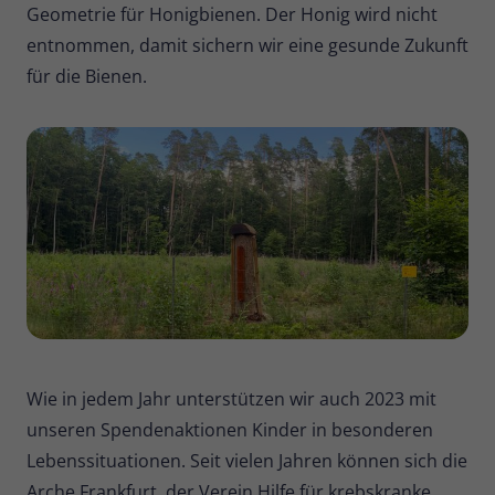
Zweck
Geometrie für Honigbienen. Der Honig wird nicht
Daten für den Besuch verwendet
entnommen, damit sichern wir eine gesunde Zukunft
werden.
für die Bienen.
Wie in jedem Jahr unterstützen wir auch 2023 mit
unseren Spendenaktionen Kinder in besonderen
Lebenssituationen. Seit vielen Jahren können sich die
Arche Frankfurt, der Verein Hilfe für krebskranke