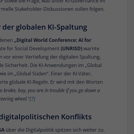
F sowie die Frage, was unter KI-Governance im
rmelle Stakeholder-Diskussionen sollen folgen.
der globalen KI-Spaltung
undenen
„Digital World Conference: AI for
ute for Social Development
(UNRISD)
warnte
vor einer Vertiefung der digitalen Spaltung,
le Sicherheit. Die KI-Anwendungen im „Global
e im „Global Süden“. Einer der KI-Väter,
rte globale KI-Regeln. Er wird mit den Worten
no brake, boy, you are in trouble if you go down a
steering wheel.“
[7]
igitalpolitischen Konflikts
SA
über die Digitalpolitik spitzen sich weiter zu.