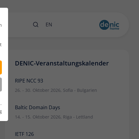
ents
EN
n
t
DENIC-Veranstaltungskalender
RIPE NCC 93
26. - 30. Oktober 2026, Sofia - Bulgarien
Baltic Domain Days
g
14. - 15. Oktober 2026, Riga - Lettland
IETF 126