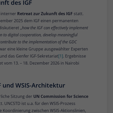
nft des IGF
Name
_pk_ses
 interner
Retreat zur Zukunft des IGF
statt.
Anbieter
Matomo
zember 2025 dem IGF einen permanenten
Laufzeit
30 Minuten
iskutieret „
how the IGF can effectively implement
n to digital cooperation, develop meaningful
Kurzlebige Cookies, die zur vorübergehenden
contribute to the implementation of the GDC
Zweck
Speicherung von Daten für den Besuch
verwendet werden.
t war eine kleine Gruppe ausgewählter Experten
nd das Genfer IGF-Sekretariat
[1]
. Ergebnisse
et vom 13. – 18. Dezember 2026 in Nairobi
Name
_pk_cvar
Anbieter
Matomo
F und WSIS-Architektur
Laufzeit
30 Minuten
rliche Sitzung der
UN Commission for Science
Kurzlebige Cookies, die zur vorübergehenden
Zweck
Speicherung von Daten für den Besuch
tt. UNCSTD ist u.a. für den WSIS-Prozess
verwendet werden.
e Koordinierung zwischen WSIS-Aktionslinien,