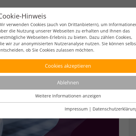
Cookie-Hinweis
y
Policy
Zahlen & Fakten
Engagement
Ev
Wir verwenden Cookies (auch von Drittanbietern), um Informatione
über die Nutzung unserer Webseiten zu erhalten und Ihnen das
bestmögliche Webseiten-Erlebnis zu bieten. Dazu zählen Cookies,
die wir zur anonymisierten Nutzeranalyse nutzen. Sie können selbs
entscheiden, ob Sie Cookies zulassen möchten.
Cookies akzeptieren
Ablehnen
Weitere Informationen anzeigen
Nutzungsanalyse
Cookies zur Nutzungsanalyse ermöglichen es uns zu analysieren,
Impressum
|
Datenschutzerklärun
wie unsere Webseiten genutzt werden.
Name
Weitere Informationen anzeigen
_pk_ref