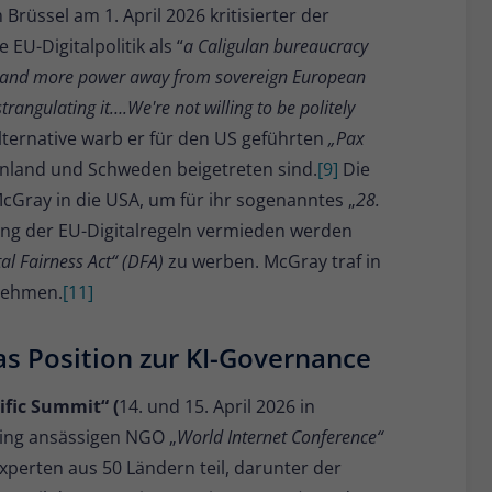
 Brüssel am 1. April 2026 kritisierter der
EU-Digitalpolitik als “
a Caligulan bureaucracy
ore and more power away from sovereign European
rangulating it….We're not willing to be politely
lternative warb er für den US geführten
„Pax
enland und Schweden beigetreten sind.
[9]
Die
cGray in die USA, um für ihr sogenanntes „
28.
rung der EU-Digitalregeln vermieden werden
tal Fairness Act“ (DFA)
zu werben. McGray traf in
nehmen.
[11]
as Position zur KI-Governance
ific Summit“ (
14. und 15. April 2026 in
jing ansässigen NGO „
World Internet Conference“
perten aus 50 Ländern teil, darunter der