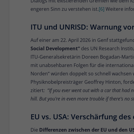
Dialogs mit existierenden Gremien wie dem IG
engeren Sinn zu verstehen ist.
[6]
Weitere info
ITU und UNRISD: Warnung vor 
Auf einer am 22. April 2026 in Genf stattgef
Social Development“
des UN Research Instit
ITU-Generalsekretärin Doreen Bogadan-Martin 
mit unabsehbaren Folgen für die internationa
Norden“ würden doppelt so schnell wachsen wi
Physiknobelpreisträger Geoffrey Hinton, forde
zitiert
: “If you ever went out with a car that had 
hill. But you're in even more trouble if there’s no 
EU vs. USA: Verschärfung des d
Die
Differenzen zwischen der EU und den U