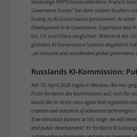
ehemalige WIPO-Generaldirektor Francis Gurr
Governance Forum“
bei dem sieben Studien vor
Dialog zu KI-Governance positioniert. In eine
Development in AI Governance: Experience and Pr
EU, US und China verglichen. Während die USA 
globales KI-Governance System abgelehnt hab
„
an inclusive and coordinated global governance 
Russlands KI-Kommission: Puti
Am 10. April 2026 tagte in Moskau die neu g
Putin forderte die Kommission auf, sich für ei
would like to stress once again that regulation m
creation and adoption of advanced technologies r
If we introduce barriers at this stage, we will inevi
and public development
.“ Er forderte KI-Lösung
cutting-edge technologies and rely on sovereign, 