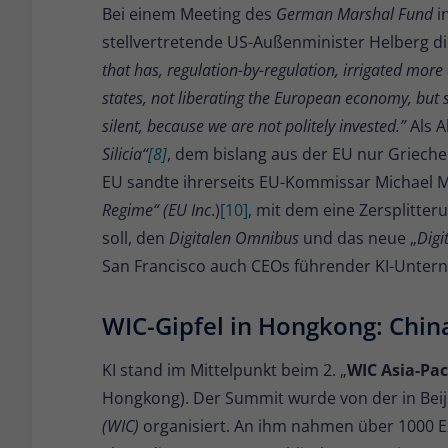
Bei einem Meeting des
German Marshal Fund
in
stellvertretende US-Außenminister Helberg die 
that has, regulation-by-regulation, irrigated m
states, not liberating the European economy, but st
silent, because we are not politely invested.”
Als A
Silicia“
[8]
, dem bislang aus der EU nur Griech
EU sandte ihrerseits EU-Kommissar Michael M
Regime“ (EU Inc
.)
[10]
, mit dem eine Zersplitte
soll, den
Digitalen Omnibus
und das neue „
Digi
San Francisco auch CEOs führender KI-Unter
WIC-Gipfel in Hongkong: Chin
KI stand im Mittelpunkt beim 2. „
WIC Asia-Pac
Hongkong). Der Summit wurde von der in Bei
(WIC)
organisiert. An ihm nahmen über 1000 Ex