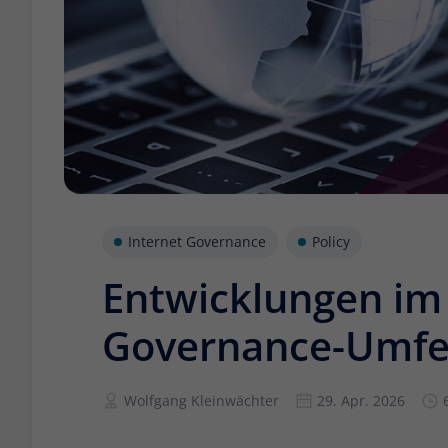
Internet Governance
Policy
Entwicklungen im 
Governance-Umfel
Wolfgang Kleinwächter
29. Apr. 2026