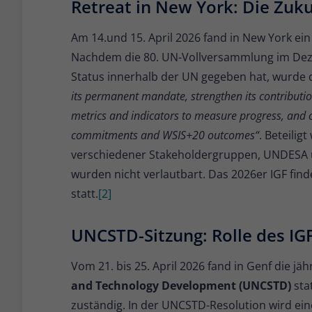
Retreat in New York: Die Zuku
Am 14.und 15. April 2026 fand in New York ein
Nachdem die 80. UN-Vollversammlung im De
Status innerhalb der UN gegeben hat, wurde d
its permanent mandate, strengthen its contributio
metrics and indicators to measure progress, and 
commitments and WSIS+20 outcomes“
. Beteilig
verschiedener Stakeholdergruppen, UNDESA u
wurden nicht verlautbart. Das 2026er IGF find
statt.
[2]
UNCSTD-Sitzung: Rolle des IG
Vom 21. bis 25. April 2026 fand in Genf die jäh
and Technology Development (UNCSTD)
sta
zuständig. In der UNCSTD-Resolution wird ein