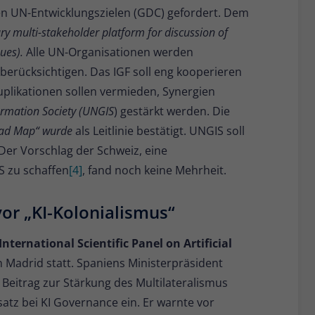
en UN-Entwicklungszielen (GDC) gefordert. Dem
ry multi-stakeholder platform for discussion of
ues).
Alle UN-Organisationen werden
 berücksichtigen. Das IGF soll eng kooperieren
plikationen sollen vermieden, Synergien
rmation Society (UNGIS
) gestärkt werden. Die
ad Map“ wurde
als Leitlinie bestätigt. UNGIS soll
Der Vorschlag der Schweiz, eine
S zu schaffen
[4]
, fand noch keine Mehrheit.
or „KI-Kolonialismus“
nternational Scientific Panel on Artificial
in Madrid statt. Spaniens Ministerpräsident
 Beitrag zur Stärkung des Multilateralismus
satz bei KI Governance ein. Er warnte vor