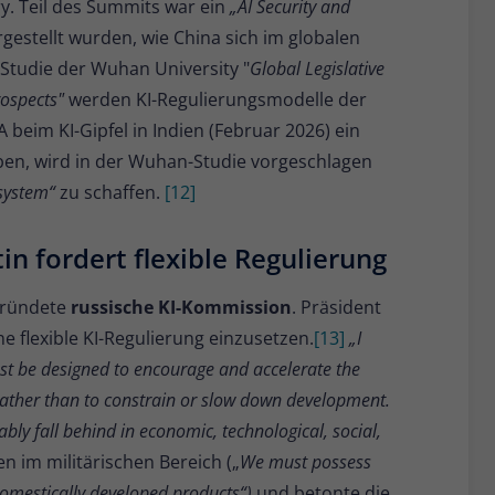
y. Teil des Summits war ein
„AI Security and
gestellt wurden, wie China sich im globalen
r Studie der Wuhan University "
Global Legislative
ospects"
werden KI-Regulierungsmodelle der
beim KI-Gipfel in Indien (Februar 2026) ein
en, wird in der Wuhan-Studie vorgeschlagen
system“
zu schaffen.
[12]
n fordert flexible Regulierung
egründete
russische KI-Kommission
. Präsident
ne flexible KI-Regulierung einzusetzen.
[13]
„I
ust be designed to encourage and accelerate the
ather than to constrain or slow down development.
tably fall behind in economic, technological, social,
en im militärischen Bereich („
We must possess
domestically developed products“)
und betonte die