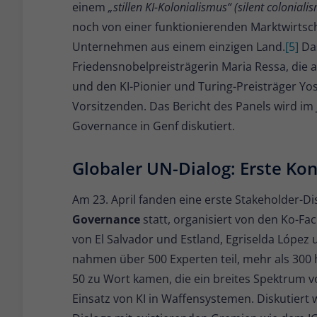
einem
„stillen KI-Kolonialismus“ (silent coloniali
noch von einer funktionierenden Marktwirtsc
Unternehmen aus einem einzigen Land.
[5]
Das
Friedensnobelpreisträgerin Maria Ressa, die 
und den KI-Pionier und Turing-Preisträger Yo
Vorsitzenden. Das Bericht des Panels wird im J
Governance in Genf diskutiert.
Globaler UN-Dialog: Erste Ko
Am 23. April fanden eine erste Stakeholder-D
Governance
statt, organisiert von den Ko-Fa
von El Salvador und Estland, Egriselda López
nahmen über 500 Experten teil, mehr als 300
50 zu Wort kamen, die ein breites Spektrum v
Einsatz von KI in Waffensystemen. Diskutiert