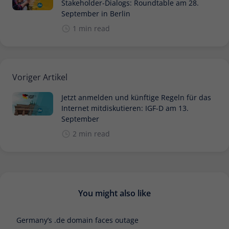
Stakeholder-Dialogs: Roundtable am 28.
Zweck
Daten für den Besuch verwendet
September in Berlin
werden.
1 min read
Voriger Artikel
Jetzt anmelden und künftige Regeln für das
Internet mitdiskutieren: IGF-D am 13.
September
2 min read
You might also like
Germany’s .de domain faces outage