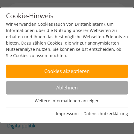
Cookie-Hinweis
Menu toggl
Wir verwenden Cookies (auch von Drittanbietern), um
Informationen über die Nutzung unserer Webseiten zu
erhalten und Ihnen das bestmögliche Webseiten-Erlebnis zu
Branchen-News
bieten. Dazu zählen Cookies, die wir zur anonymisierten
Nutzeranalyse nutzen. Sie können selbst entscheiden, ob
Monitor Digitalpolitik zur
Sie Cookies zulassen möchten.
Umsetzung der
Cookies akzeptieren
Digitalstrategie der
Bundesregierung
Ablehnen
DENIC-Redaktion
5. Sep. 2023
1 min read
Weitere Informationen anzeigen
Nutzungsanalyse
Cookies zur Nutzungsanalyse ermöglichen es uns zu
Impressum
|
Datenschutzerklärung
Mehr unter:
https://www.bitkom.org/Monitor-
analysieren, wie unsere Webseiten genutzt werden.
Digitalpolitik
Name
Weitere Informationen anzeigen
_pk_ref