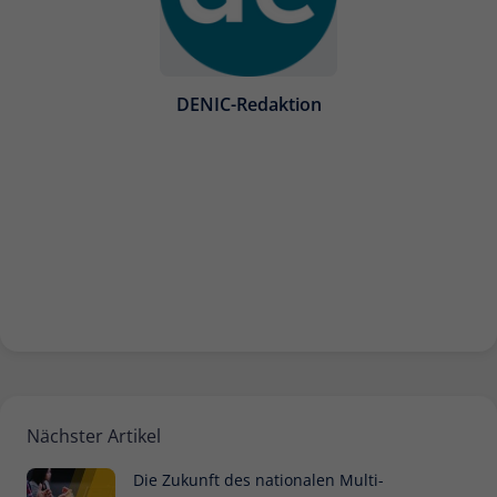
Name
_pk_ses
Anbieter
Matomo
DENIC-Redaktion
Laufzeit
30 Minuten
Kurzlebige Cookies, die zur
vorübergehenden Speicherung von
Zweck
Daten für den Besuch verwendet
werden.
Name
_pk_cvar
Anbieter
Matomo
Laufzeit
30 Minuten
Nächster Artikel
Kurzlebige Cookies, die zur
Die Zukunft des nationalen Multi-
vorübergehenden Speicherung von