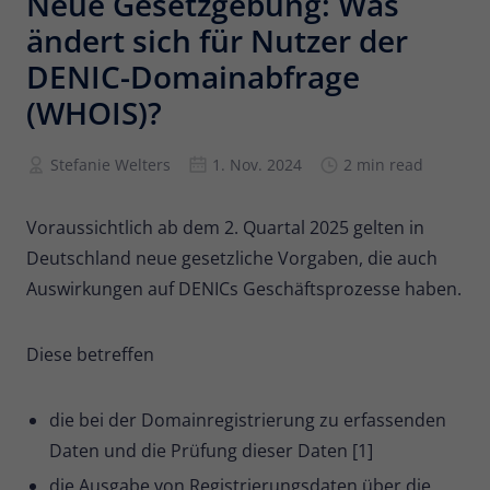
Neue Gesetzgebung: Was
ändert sich für Nutzer der
Anbieter
Matomo
DENIC-Domainabfrage
Laufzeit
6 Monate
(WHOIS)?
Zur Speicherung der
Attributionsinformationen, des
Stefanie Welters
1. Nov. 2024
2 min read
Zweck
Referrers, der ursprünglich zum
Besuch der Website verwendet wurde
Voraussichtlich ab dem 2. Quartal 2025 gelten in
Deutschland neue gesetzliche Vorgaben, die auch
Name
_pk_id
Auswirkungen auf DENICs Geschäftsprozesse haben.
Anbieter
Matomo
Diese betreffen
Laufzeit
13 Monate
Wird verwendet, um einige Details über
die bei der Domainregistrierung zu erfassenden
Zweck
den Benutzer zu speichern, wie z. B. die
Daten und die Prüfung dieser Daten [1]
eindeutige Besucher-ID.
die Ausgabe von Registrierungsdaten über die