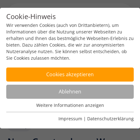
Cookie-Hinweis
Menu toggl
Wir verwenden Cookies (auch von Drittanbietern), um
Informationen über die Nutzung unserer Webseiten zu
erhalten und Ihnen das bestmögliche Webseiten-Erlebnis zu
bieten. Dazu zählen Cookies, die wir zur anonymisierten
Nutzeranalyse nutzen. Sie können selbst entscheiden, ob
Sie Cookies zulassen möchten.
Cookies akzeptieren
Ablehnen
Weitere Informationen anzeigen
Nutzungsanalyse
Cookies zur Nutzungsanalyse ermöglichen es uns zu
Impressum
|
Datenschutzerklärung
analysieren, wie unsere Webseiten genutzt werden.
Policy
Name
Weitere Informationen anzeigen
_pk_ref