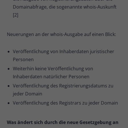
Domainabfrage, die sogenannte whois-Auskunft
Name
_pk_ses
[2]
Anbieter
Matomo
Neuerungen an der whois-Ausgabe auf einen Blick:
Laufzeit
30 Minuten
Kurzlebige Cookies, die zur
Veröffentlichung von Inhaberdaten juristischer
vorübergehenden Speicherung von
Zweck
Personen
Daten für den Besuch verwendet
werden.
Weiterhin keine Veröffentlichung von
Inhaberdaten natürlicher Personen
Name
_pk_cvar
Veröffentlichung des Registrierungsdatums zu
jeder Domain
Anbieter
Matomo
Veröffentlichung des Registrars zu jeder Domain
Laufzeit
30 Minuten
Kurzlebige Cookies, die zur
Was ändert sich durch die neue Gesetzgebung an
vorübergehenden Speicherung von