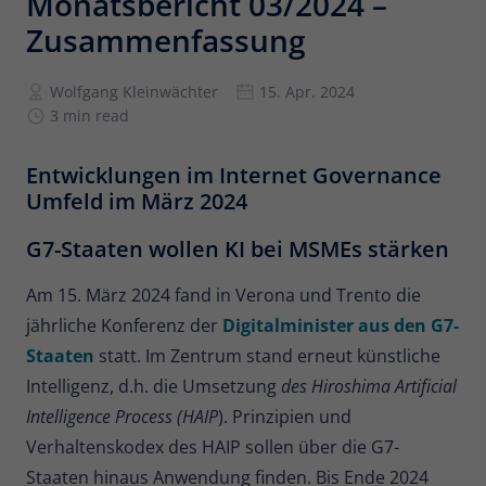
Monatsbericht 03/2024 –
Zusammenfassung
Anbieter
Matomo
Laufzeit
6 Monate
Wolfgang Kleinwächter
15. Apr. 2024
3 min read
Zur Speicherung der
Attributionsinformationen, des
Zweck
Entwicklungen im Internet Governance
Referrers, der ursprünglich zum
Umfeld im März 2024
Besuch der Website verwendet wurde
G7-Staaten wollen KI bei MSMEs stärken
Name
_pk_id
Am 15. März 2024 fand in Verona und Trento die
Anbieter
Matomo
jährliche Konferenz der
Digitalminister aus den G7-
Staaten
statt. Im Zentrum stand erneut künstliche
Laufzeit
13 Monate
Intelligenz, d.h. die Umsetzung
des Hiroshima Artificial
Wird verwendet, um einige Details über
Intelligence Process (HAIP
). Prinzipien und
Zweck
den Benutzer zu speichern, wie z. B. die
Verhaltenskodex des HAIP sollen über die G7-
eindeutige Besucher-ID.
Staaten hinaus Anwendung finden. Bis Ende 2024