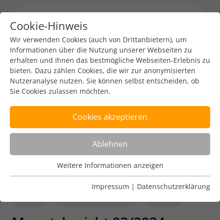
Cookie-Hinweis
Menu toggl
Wir verwenden Cookies (auch von Drittanbietern), um
Informationen über die Nutzung unserer Webseiten zu
erhalten und Ihnen das bestmögliche Webseiten-Erlebnis zu
bieten. Dazu zählen Cookies, die wir zur anonymisierten
Nutzeranalyse nutzen. Sie können selbst entscheiden, ob
Sie Cookies zulassen möchten.
Cookies akzeptieren
Ablehnen
Weitere Informationen anzeigen
Nutzungsanalyse
Cookies zur Nutzungsanalyse ermöglichen es uns zu
Impressum
|
Datenschutzerklärung
analysieren, wie unsere Webseiten genutzt werden.
Policy
Internet Governance
DENIC
Name
Weitere Informationen anzeigen
_pk_ref