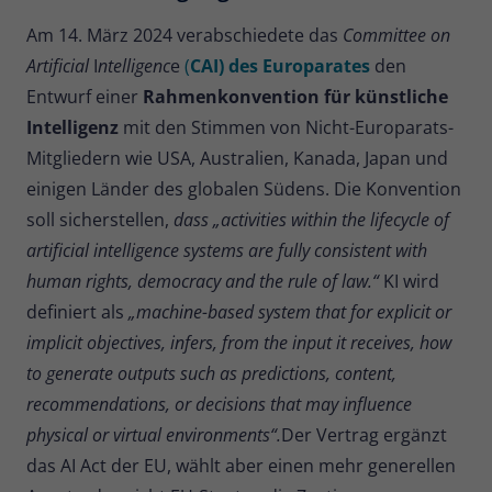
Zweck
Daten für den Besuch verwendet
Am 14. März 2024 verabschiedete das
Committee on
werden.
Artificial
I
ntelligenc
e
(
CAI) des Europarates
den
Entwurf einer
Rahmenkonvention für künstliche
Intelligenz
mit den Stimmen von Nicht-Europarats-
Mitgliedern wie USA, Australien, Kanada, Japan und
einigen Länder des globalen Südens. Die Konvention
soll sicherstellen,
dass „activities within the lifecycle of
artificial intelligence systems are fully consistent with
human rights, democracy and the rule of law.“
KI wird
definiert als
„machine-based system that for explicit or
implicit objectives, infers, from the input it receives, how
to generate outputs such as predictions, content,
recommendations, or decisions that may influence
physical or virtual environments“.
Der Vertrag ergänzt
das AI Act der EU, wählt aber einen mehr generellen