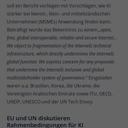
soll ein Bericht vorliegen mit Vorschlägen, wie KI
Name
_pk_ses
stärker bei kleinst-, klein- und mittelständischen
Unternehmen (MSMEs) Anwendung finden kann.
Anbieter
Matomo
Bekräftigt wurde das Bekenntnis zu einem
„open,
Laufzeit
30 Minuten
free, global interoperable, reliable and secure Internet…
We object to fragmentation of the Internet´s technical
Kurzlebige Cookies, die zur
infrastructure, which directly undermines the Internet´s
vorübergehenden Speicherung von
Zweck
Daten für den Besuch verwendet
global function. We express concern for any proposals
werden.
that undermine the Internet´s inclusive and global
multistakeholder system of governance
.“ Eingeladen
Name
_pk_cvar
waren u.a. Brasilien, Korea, die Ukraine, die
Vereinigten Arabischen Emirate sowie ITU, OECD,
Anbieter
Matomo
UNDP, UNESCO und der UN Tech Envoy.
Laufzeit
30 Minuten
EU und UN diskutieren
Kurzlebige Cookies, die zur
Rahmenbedingungen für KI
vorübergehenden Speicherung von