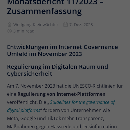
Monatsbericht 11/2023 –
Zusammenfassung
Anbieter
Matomo
Laufzeit
6 Monate
Wolfgang Kleinwächter
7. Dez. 2023
3 min read
Zur Speicherung der
Attributionsinformationen, des
Zweck
Entwicklungen im Internet Governance
Referrers, der ursprünglich zum
Umfeld im November 2023
Besuch der Website verwendet wurde
Regulierung im Digitalen Raum und
Name
_pk_id
Cybersicherheit
Anbieter
Matomo
Am 7. November 2023 hat die UNESCO-Richtlinien für
eine
Regulierung von Internet-Plattformen
Laufzeit
13 Monate
veröffentlicht. Die „
Guidelines for the governance of
Wird verwendet, um einige Details über
digital platforms
“ fordern von Unternehmen wie
Zweck
den Benutzer zu speichern, wie z. B. die
Meta, Google und TikTok mehr Transparenz,
eindeutige Besucher-ID.
Maßnahmen gegen Hassrede und Desinformation