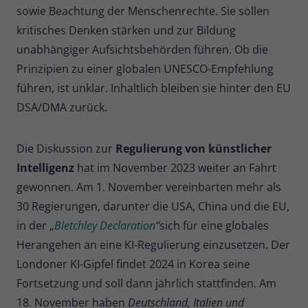
sowie Beachtung der Menschenrechte. Sie sollen
Name
_pk_ses
kritisches Denken stärken und zur Bildung
unabhängiger Aufsichtsbehörden führen. Ob die
Anbieter
Matomo
Prinzipien zu einer globalen UNESCO-Empfehlung
Laufzeit
30 Minuten
führen, ist unklar. Inhaltlich bleiben sie hinter den EU
DSA/DMA zurück.
Kurzlebige Cookies, die zur
vorübergehenden Speicherung von
Zweck
Daten für den Besuch verwendet
Die Diskussion zur
Regulierung von künstlicher
werden.
Intelligenz
hat im November 2023 weiter an Fahrt
gewonnen. Am 1. November vereinbarten mehr als
Name
_pk_cvar
30 Regierungen, darunter die USA, China und die EU,
in der „
Bletchley Declaration
“
sich für eine globales
Anbieter
Matomo
Herangehen an eine KI-Regulierung einzusetzen. Der
Laufzeit
30 Minuten
Londoner KI-Gipfel findet 2024 in Korea seine
Fortsetzung und soll dann jährlich stattfinden. Am
Kurzlebige Cookies, die zur
18. November haben
Deutschland, Italien und
vorübergehenden Speicherung von