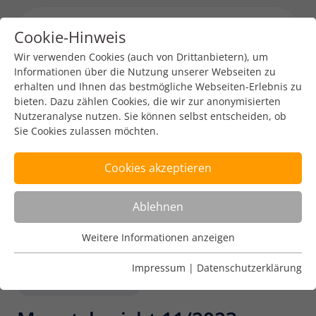
Cookie-Hinweis
Menu toggl
Wir verwenden Cookies (auch von Drittanbietern), um
Informationen über die Nutzung unserer Webseiten zu
erhalten und Ihnen das bestmögliche Webseiten-Erlebnis zu
bieten. Dazu zählen Cookies, die wir zur anonymisierten
Nutzeranalyse nutzen. Sie können selbst entscheiden, ob
Sie Cookies zulassen möchten.
Cookies akzeptieren
Ablehnen
Weitere Informationen anzeigen
Nutzungsanalyse
Cookies zur Nutzungsanalyse ermöglichen es uns zu
Impressum
|
Datenschutzerklärung
analysieren, wie unsere Webseiten genutzt werden.
Internet Governance
Name
Weitere Informationen anzeigen
_pk_ref