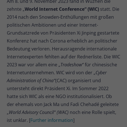
Am 8. und 9. November 2023 fand in Wuzhen die
zehnte „
World Internet Conference“ (WIC)
statt. Die
2014 nach den Snowden-Enthüllungen mit großen
politischen Ambitionen und einer Internet-
Grundsatzrede von Präsidenten Xi Jinping gestartete
Konferenz hat nach Corona erheblich an politischer
Bedeutung verloren. Herausragende internationale
Internetexperten fehlten auf der Rednerliste. Die WIC
2023 war vor allem eine „
Tradeshow“
für chinesische
Internetunternehmen. WIC wird von der „
Cyber
Administration of China“
(CAC) organisiert und
untersteht direkt Präsident Xi. Im Sommer 2022
hatte sich WIC als eine NGO institutionalisiert. Ob
der ehemals von Jack Ma und Fadi Chehadé geleitete
„
World Advisory Council“ (WAC)
noch eine Rolle spielt,
ist unklar. [
Further information
]