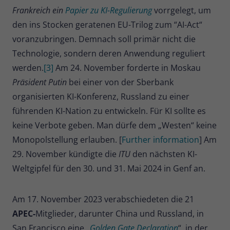
Zweck
Frankreich ein
Papier zu KI-Regulierung
vorrgelegt, um
Daten für den Besuch verwendet
werden.
den ins Stocken geratenen EU-Trilog zum “AI-Act“
voranzubringen. Demnach soll primär nicht die
Technologie, sondern deren Anwendung reguliert
werden.
[3]
Am 24. November forderte in Moskau
Präsident Putin
bei einer von der Sberbank
organisierten KI-Konferenz, Russland zu einer
führenden KI-Nation zu entwickeln. Für KI sollte es
keine Verbote geben. Man dürfe dem „Westen“ keine
Monopolstellung erlauben. [
Further information
] Am
29. November kündigte die
ITU
den nächsten KI-
Weltgipfel für den 30. und 31. Mai 2024 in Genf an.
Am 17. November 2023 verabschiedeten die 21
APEC-
Mitglieder, darunter China und Russland, in
San Francisco eine „
Golden Gate Declaration
“, in der