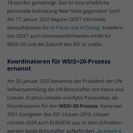
18 wurden genehmigt. Das ist eine erhebliche
personelle Aufrüstung New Yorks gegenüber Genf.
Name
_pk_ses
Am 17. Januar 2025 begann ODET informelle
Anbieter
Matomo
Konsultationen für
AI-Panel und AI-Dialog
. Inwiefern
das ODET auch Verantwortlichkeiten erhält für
Laufzeit
30 Minuten
WSIS+20 und die Zukunft des IGF ist unklar.
Kurzlebige Cookies, die zur
vorübergehenden Speicherung von
Zweck
Koordinatoren für WSIS+20-Prozess
Daten für den Besuch verwendet
ernannt
werden.
Am 20. Januar 2025 benannte der Präsident der UN-
Name
_pk_cvar
Vollversammlung die UN-Botschafter von Kenia und
Litauen, Erastus Lokaale und Rytis Paulauskas, als
Anbieter
Matomo
Koordinatoren für den
WSIS+20-Prozess.
Kenia war
Laufzeit
30 Minuten
2001 Gastgeber des IGF, Litauen 2010. Litauen
richtete 2024 auch EURODIG aus. In dem Schreiben
Kurzlebige Cookies, die zur
werden beide Botschafter aufgefordert
„
to ensure a
vorübergehenden Speicherung von