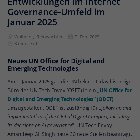
Entwicklungen im Internet
Governance-Umfeld im
Anbieter
Matomo
Januar 2025
Laufzeit
6 Monate
Wolfgang Kleinwächter
5. Feb. 2025
Zur Speicherung der
3 min read
Attributionsinformationen, des
Zweck
Referrers, der ursprünglich zum
Besuch der Website verwendet wurde
Neues UN Office for Digital and
Emerging Technologies
Name
_pk_id
Am 1. Januar 2025 gab die UN bekannt, das bisherige
Büro des UN Tech Envoy (OSET) in ein
„UN Office for
Anbieter
Matomo
Digital and Emerging Technologies“ (ODET)
Laufzeit
13 Monate
umzugestalten. ODET ist zuständig für „
follow-up and
implementation of the Global Digital Compact, including
Wird verwendet, um einige Details über
Zweck
den Benutzer zu speichern, wie z. B. die
its decisions on AI governance
“. UN Tech Envoy
eindeutige Besucher-ID.
Amandeep Gil Singh hatte 30 neue Stellen beantragt,