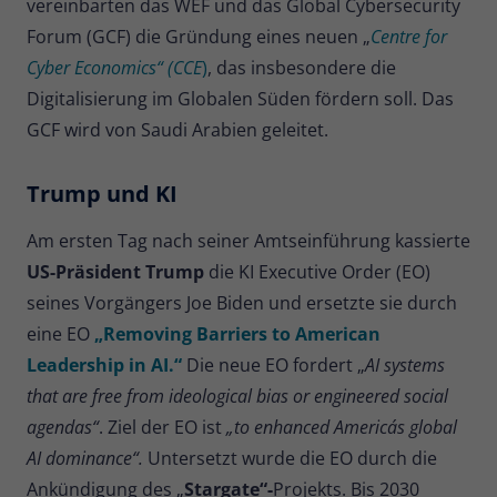
vereinbarten das WEF und das Global Cybersecurity
Forum (GCF) die Gründung eines neuen „
Centre for
Cyber Economics“ (CCE
)
, das insbesondere die
Digitalisierung im Globalen Süden fördern soll. Das
GCF wird von Saudi Arabien geleitet.
Trump und KI
Am ersten Tag nach seiner Amtseinführung kassierte
US-Präsident Trump
die KI Executive Order (EO)
seines Vorgängers Joe Biden und ersetzte sie durch
eine EO
„Removing Barriers to American
Leadership in AI.“
Die neue EO fordert „
AI systems
that are free from ideological bias or engineered social
agendas“
. Ziel der EO ist
„to enhanced America´s global
AI dominance“.
Untersetzt wurde die EO durch die
Ankündigung des „
Stargate“-
Projekts. Bis 2030