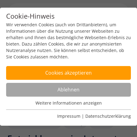
Cookie-Hinweis
Menu toggl
Wir verwenden Cookies (auch von Drittanbietern), um
Informationen über die Nutzung unserer Webseiten zu
erhalten und Ihnen das bestmögliche Webseiten-Erlebnis zu
bieten. Dazu zählen Cookies, die wir zur anonymisierten
Nutzeranalyse nutzen. Sie können selbst entscheiden, ob
Sie Cookies zulassen möchten.
Cookies akzeptieren
Ablehnen
Weitere Informationen anzeigen
Nutzungsanalyse
Cookies zur Nutzungsanalyse ermöglichen es uns zu
Impressum
|
Datenschutzerklärung
analysieren, wie unsere Webseiten genutzt werden.
Internet Governance
Policy
DENIC
Name
Weitere Informationen anzeigen
_pk_ref